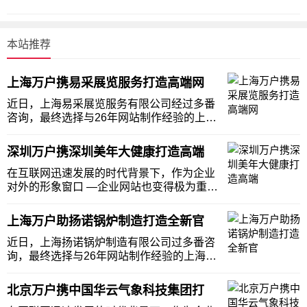
本站推荐
上海万户携易采展览服务打造高端网
近日，上海易采展览服务有限公司经过多番
咨询，最终选择与26年网站制作经验的上海
万户网络合作，建设全新的企业官网。上海
万户网络针对深上海易采展览服务有限公司
深圳万户携深圳美年大健康打造高端
的特点为此打造一站式服务平台，助力上海
易采展览服务为客户提供全方位服务。易采
在互联网迅速发展的时代背景下，作为企业
国际展览隶
对外的形象窗口 —企业网站也变得极为重
要。众多大公司已经开始了网站个性化的步
伐，中小企业也越来越普及企业网站建设。
上海万户助扬诺锅炉制造打造全新官
深圳美年大健康携手万户网络，在互联网营
的路上并肩作战，深圳美年大健康打造新的
近日，上海扬诺锅炉制造有限公司过多番咨
形象展示窗口
询，最终选择与26年网站制作经验的上海万
户网络合作，建设全新的企业官网。上海万
户网络针对上海扬诺锅炉制造有限公司的特
北京万户携中国华云气象科技集团打
点为此打造一站式服务平台，助力上海扬诺