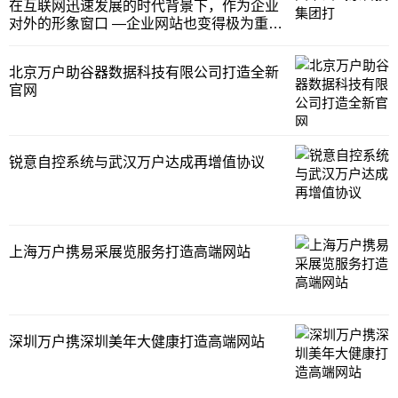
锅炉制造有限公司为客户提供全方位服务。
在互联网迅速发展的时代背景下，作为企业
扬诺总公司
对外的形象窗口 —企业网站也变得极为重
要。众多大公司已经开始了网站个性化的步
伐，中小企业也越来越普及企业网站建设。
北京万户助谷器数据科技有限公司打造全新
中国华云气象科技集团有限公司携手万户网
官网
络，在互联网营的路上并肩作战，为中国华
云气象科技集
锐意自控系统与武汉万户达成再增值协议
上海万户携易采展览服务打造高端网站
深圳万户携深圳美年大健康打造高端网站