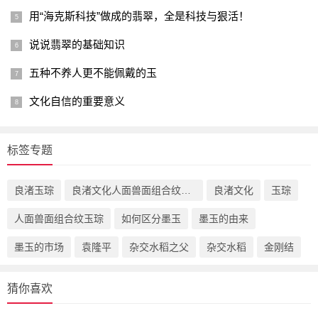
用“海克斯科技”做成的翡翠，全是科技与狠活！
说说翡翠的基础知识
五种不养人更不能佩戴的玉
文化自信的重要意义
标签专题
良渚玉琮
良渚文化人面兽面组合纹玉琮
良渚文化
玉琮
人面兽面组合纹玉琮
如何区分墨玉
墨玉的由来
墨玉的市场
袁隆平
杂交水稻之父
杂交水稻
金刚结
猜你喜欢