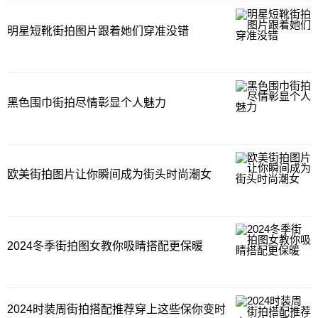
明星短靴街拍图片跟着她们穿准没错
黑色围巾街拍尽情彰显个人魅力
欧美街拍图片让你瞬间成为街头时尚潮女
2024冬季街拍图女教你吸睛搭配更保暖
2024时装周街拍搭配推荐穿上这些保你变时