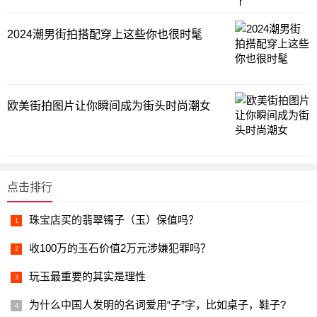
2024潮男街拍搭配穿上这些你也很时髦
欧美街拍图片让你瞬间成为街头时尚潮女
点击排行
珠宝店买的翡翠镯子（玉）保值吗？
收100万的玉石价值2万元涉嫌犯罪吗？
玩玉最重要的其实是理性
为什么中国人发明的名词爱用“子”字，比如桌子，鞋子?