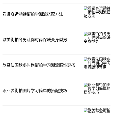
看紧身运动裤街拍学潮流搭配方法
欧美街拍冬男让你时尚保暖变身型男
欣赏法国秋冬时尚街拍学习潮流服饰穿搭
职业装街拍图片学习简单的搭配技巧