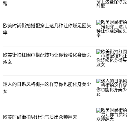
髦
欧美时尚街拍搭配穿上这几种让你赚足回头
率
欧美街拍红围巾搭配技巧让你轻松化身街头
淑女
迷人的日系风格街拍这样穿你也能化身美少
女
欧美时尚街拍男让你气质出众帅翻天