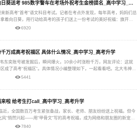
高考首日家长捧向日葵送考 985数字警车在考场外祝考生金榜提名_高中学习_高考升学
迎来新高考“首考”语文科目考试。记者在考点外发现，每年高考，妈妈们总
、拿着向日葵，用行动给高考的孩子们送上一份考试的美好祝福：旗开得
已经成为妈
6920
千万成高考祝福区 具体什么情况_高中学习_高考升学
神”韦东奕账号被发掘后，瞬间爆火，10余小时涨粉千万，网友评论：这就
区成了高考“祝福区”。具体情况小编整理如下，一起看看吧。北大韦神账
福区“大家
5441
啦 给考生打call_高中学习_高考升学
临近，全国数百万考生紧张备战，家长、老师、朋友纷纷送上祝福。但今
化风”悄然兴起——用“甲骨文”写的高考祝福，成为网络和朋友圈的新宠。
来啦当
7840