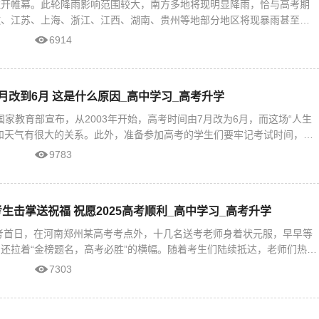
拉开帷幕。此轮降雨影响范围较大，南方多地将现明显降雨，恰与高考期
徽、江苏、上海、浙江、江西、湖南、贵州等地部分地区将现暴雨甚至大
请合理规划出
6914
月改到6月 这是什么原因_高中学习_高考升学
月国家教育部宣布，从2003年开始，高考时间由7月改为6月，而这场“人生
和天气有很大的关系。此外，准备参加高考的学生们要牢记考试时间，提
查看考场示意图，带
9783
生击掌送祝福 祝愿2025高考顺利_高中学习_高考升学
高考首日，在河南郑州某高考考点外，十几名送考老师身着状元服，早早等
还拉着“金榜题名，高考必胜”的横幅。随着考生们陆续抵达，老师们热情
，传递力量与祝福
7303