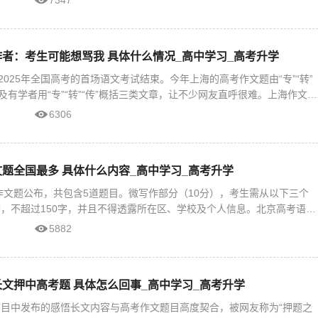
7347
者：考生可能想骂我 具体什么情况_高中学习_高考升学
0，2025年全国高考的首场语文考试结束。今年上海的高考作文题由“专”“转”
及有学者用“专”“转”“传”概括三类文章，让不少网友直呼很难。上海作文题
6306
题全国最多 具体什么内容_高中学习_高考升学
文作文题公布，共包含5道题目。微写作部分（10分），考生需从以下三个
，不超过150字，并且不得透露所在区、学校及个人信息。北京高考语文
7日上午，高考语文
5882
文押中高考题 具体怎么回事_高中学习_高考升学
目中发布的感悟长文内容与高考作文题目高度契合，被网友称为“押题之