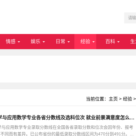
情感
娱乐
日常
经验
百科
生
当前位置：
主页
>
经验
>
2025枣庄学院数学与应用数学专业各省分数线及选科位次 就业前景满意度怎么样_高中学习_高考升学
数学与应用数学专业录取分数线在全国各省录取分数和位次会因年份、报考
不同而有差异。已公布省份的最低录取分数线区间为470分到491分。在