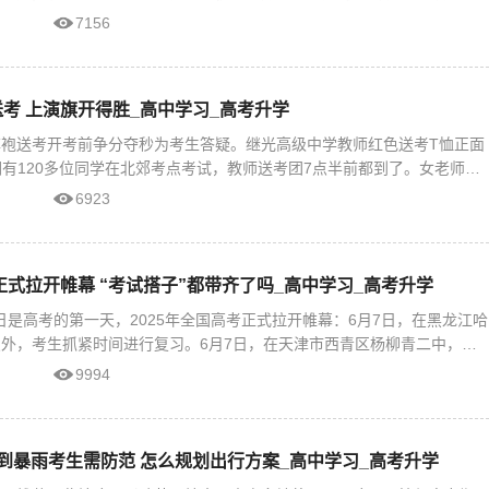
对
7156
考 上演旗开得胜_高中学习_高考升学
袍送考开考前争分夺秒为考生答疑。继光高级中学教师红色送考T恤正面
我们有120多位同学在北郊考点考试，教师送考团7点半前都到了。女老师穿
6923
考正式拉开帷幕 “考试搭子”都带齐了吗_高中学习_高考升学
7日是高考的第一天，2025年全国高考正式拉开帷幕：6月7日，在黑龙江哈
外，考生抓紧时间进行复习。6月7日，在天津市西青区杨柳青二中，考
此外，出门前，请再检
9994
到暴雨考生需防范 怎么规划出行方案_高中学习_高考升学