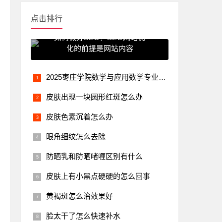
点击排行
如何做好SEO？SEO网站优
化的前提是网站内容
2025枣庄学院数学与应用数学专业各省分数线及选科位次 就业前景满意度怎么样_高中学习_高考升学
皮肤出现一块圆形红斑怎么办
皮肤色素沉着怎么办
眼角细纹怎么去除
防晒乳和防晒啫喱区别有什么
皮肤上有小黑点硬硬的怎么回事
黄褐斑怎么治效果好
脸太干了怎么快速补水