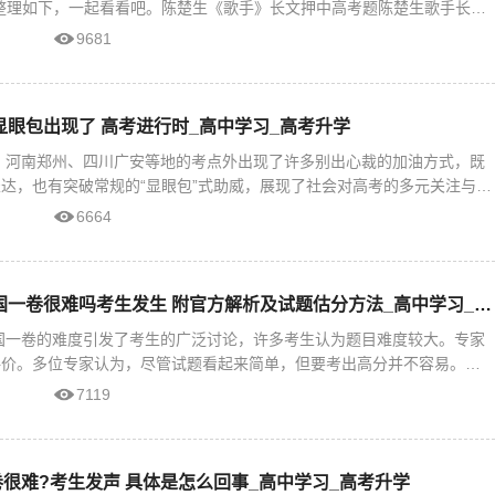
整理如下，一起看看吧。陈楚生《歌手》长文押中高考题陈楚生歌手长文
《凡人
9681
批显眼包出现了 高考进行时_高中学习_高考升学
日，河南郑州、四川广安等地的考点外出现了许多别出心裁的加油方式，既
达，也有突破常规的“显眼包”式助威，展现了社会对高考的多元关注与情
第一批显
6664
2025高考语文全国一卷很难吗考生发生 附官方解析及试题估分方法_高中学习_高考升学
全国一卷的难度引发了考生的广泛讨论，许多考生认为题目难度较大。专家
评价。多位专家认为，尽管试题看起来简单，但要考出高分并不容易。试
思维能力、
7119
很难?考生发声 具体是怎么回事_高中学习_高考升学