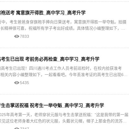
袍送考 寓意旗开得胜_高中学习_高考升学
进行中，考生爸爸身穿旗袍手捧向日葵送考，寓意旗开得胜一举夺魁。拍摄
家长精神很可嘉，祝福所有学子考出好成绩。具体情况小编整理如下，一
爸穿红色旗袍送
7833
考生已出现 考前务必再检查_高中学习_高考升学
的高考生已出现！四川通川考点工作人员考前巡检时，在校内拾获准考
相关内容小编整理如下，一起看看吧。今年丢准考证的高考生已出现6月
上演的真实一幕，再
5435
生击掌送祝福 祝考生一举夺魁_高中学习_高考升学
2025年高考第一天，老师穿状元服与考生击掌送祝福：“这是我带的第一届
只见这位老师身着大红色的状元服，头戴状元帽，帽子上那金色的流苏在
仿佛也带着对