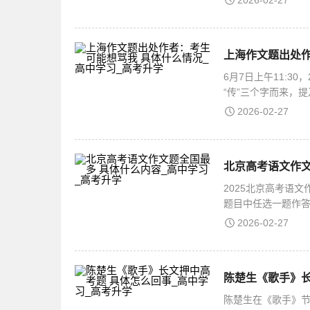
2026-02-27
上海作文题出处作
6月7日上午11:3
“传”三个字而来，提
出处作者：
2026-02-27
北京高考语文作文
2025北京高考语
题目中任选一题作答
作文题全国最多6月
2026-02-27
陈楚生《歌手》长
陈楚生在《歌手》节