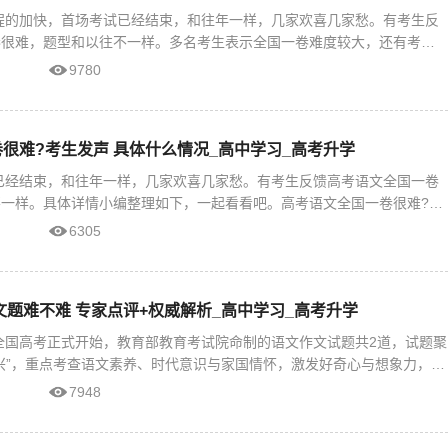
进程的加快，首场考试已经结束，和往年一样，几家欢喜几家愁。有考生反
卷很难，题型和以往不一样。多名考生表示全国一卷难度较大，还有考生
全国二卷的作文题
9780
很难?考生发声 具体什么情况_高中学习_高考升学
试已经结束，和往年一样，几家欢喜几家愁。有考生反馈高考语文全国一卷
一样。具体详情小编整理如下，一起看看吧。高考语文全国一卷很难?多
卷难度较大，
6305
作文题难不难 专家点评+权威解析_高中学习_高考升学
年全国高考正式开始，教育部教育考试院命制的语文作文试题共2道，试题聚
兴”，重点考查语文素养、时代意识与家国情怀，激发好奇心与想象力，鼓
力拔尖创新人
7948