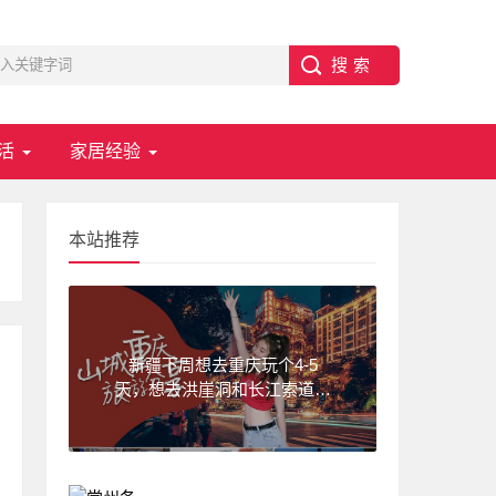
活
家居经验
本站推荐
新疆下周想去重庆玩个4-5
天，想去洪崖洞和长江索道，
武隆天坑,求一份重庆旅游攻
略！费用不要太高?