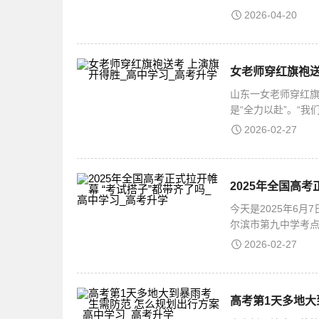
山东录取分为470分
2026-04-20
女老师穿红旗袍送
山东一女老师穿红旗
是“全力以赴”。“
红旗袍送考怎么回
2026-02-27
2025年全国高
今天是2025年6月
尔滨市第九中学考点
生等待进入考场。
2026-02-27
高考第1天多地大