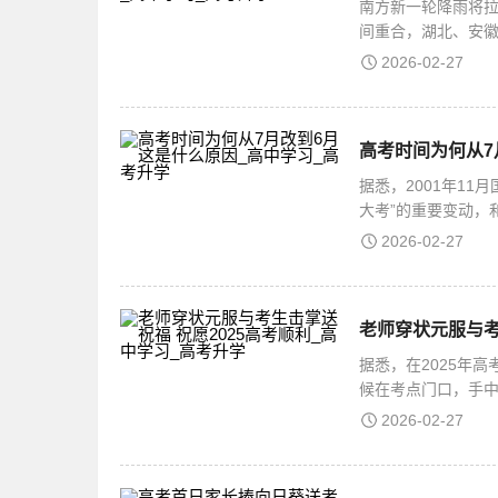
南方新一轮降雨将
间重合，湖北、安
暴雨，考生与家长
2026-02-27
高考时间为何从7
据悉，2001年11
大考”的重要变动，
前熟悉考点位置和
2026-02-27
老师穿状元服与考
据悉，在2025年
候在考点门口，手中
地与他们一一击掌
2026-02-27