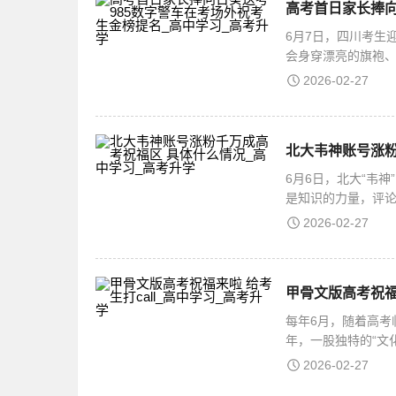
6月7日，四川考生
会身穿漂亮的旗袍
胜、一举夺魁。这
2026-02-27
北大韦神账号涨粉
6月6日，北大“韦
是知识的力量，评论
号涨粉千万成高考祝
2026-02-27
甲骨文版高考祝福来
每年6月，随着高考
年，一股独特的“文
甲骨文版高考祝福
2026-02-27