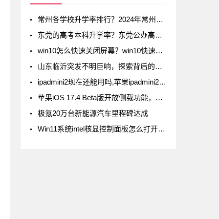
常州各学校升学率排行？2024年常州初中升学率排名
东莞的高考本科升学率？东莞公办高中录取率有多少
win10怎么快速关闭屏幕？win10快速关闭屏幕方法
山东临沂突发不明巨响，探索背后的真相
ipadmini2现在还能用吗,苹果ipadmini2现在还能用吗
苹果iOS 17.4 Beta版开放侧载功能，但iPad不在列
极氪20万台新能源汽车里程碑达成
Win11系统intel核显控制面板怎么打开-打开intel核显控制面板的方法