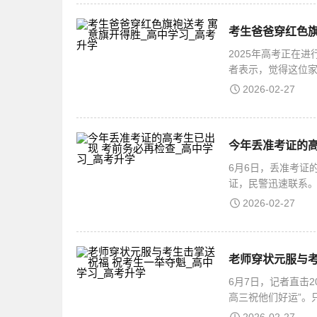
考生爸爸穿红色旗
2025年高考正在
者表示，觉得这位
起看看吧。考生爸
2026-02-27
今年丢准考证的高
6月6日，丢准考证
证，民警迅速联系。
6日，四川通川考点
2026-02-27
老师穿状元服与考
6月7日，记者直击
高三祝他们好运”。
微风中轻轻晃动，