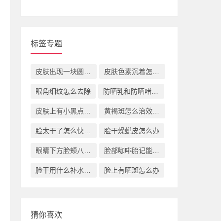
标签专题
皮肤出现一块圆形红斑怎么办
皮肤色素沉着怎么办
眼角细纹怎么去除
防晒乳和防晒啫喱区别有什么
皮肤上有小黑点硬硬的怎么回事
黄褐斑怎么治效果好
脸太干了怎么快速补水
脸干燥蜕皮怎么办
眼睛下方脸颊八字皱纹怎么办
脸部咖啡胎记能去除么
脸干用什么补水最好
脸上有晒斑怎么办
猜你喜欢