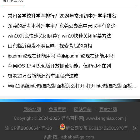
常州各学校升学率排行？2024年常州初中升学率排名
东莞的高考本科升学率？东莞公办高中录取率有多少
win10怎么快速关闭屏幕？win10快速关闭屏幕方法
山东临沂突发不明巨响，探索背后的真相
ipadmini2现在还能用吗,苹果ipadmini2现在还能用吗
苹果iOS 17.4 Beta版开放侧载功能，但iPad不在列
极氪20万台新能源汽车里程碑达成
Win11系统intel核显控制面板怎么打开-打开intel核显控制面板的方法
网站地图
-
免责声明
-
网站导航
-
百度地图
Copyright © 2024-2026 铿鸟百科网[ www.kengniao.com ]
渝ICP备20006644号-10
新公网安备 65010402001978号
联
系邮箱：atbaba@qq.com