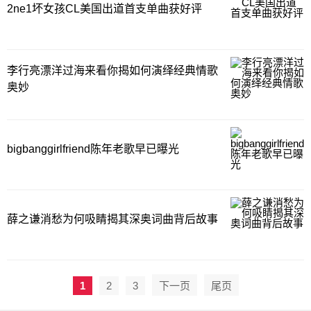
2ne1坏女孩CL美国出道首支单曲获好评
李行亮漂洋过海来看你揭如何演绎经典情歌
奥妙
bigbanggirlfriend陈年老歌早已曝光
薛之谦消愁为何吸睛揭其深奥词曲背后故事
1
2
3
下一页
尾页