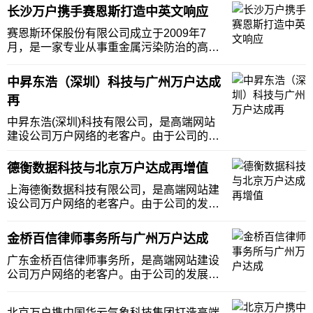
长沙万户携手赛恩斯打造中英文响应
赛恩斯环保股份有限公司成立于2009年7
月，是一家专业从事重金属污染防治的高新
技术企业。秉承“合作共赢，为客户创造价
值”的核心价值观，立足国际环保产业发展前
中昇东浩（深圳）科技与广州万户达成
沿，依靠强大的技术实力、畅通的融资平台
再
和优秀的管理能力，与有志之士一道，为中
华大地的
中昇东浩(深圳)科技有限公司，是高端网站
建设公司万户网络的老客户。由于公司的发
展，中昇东浩(深圳)科技有限公司最近和万
户网络再次签署了合作协议，对网站进行一
德衡数据科技与北京万户达成再增值
定的增值改造，为客户提供更丰富、更有价
上海德衡数据科技有限公司，是高端网站建
值的服务平台。中昇东浩(深圳)科技有限公
设公司万户网络的老客户。由于公司的发
司是一
展，上海德衡数据科技有限公司最近和北京
万户网络再次签署了合作协议，对网站进行
金桥百信律师事务所与广州万户达成
一定的增值改造，为客户提供更丰富、更有
价值的服务平台。上海德衡数据科技有限公
广东金桥百信律师事务所，是高端网站建设
司成立于 20
公司万户网络的老客户。由于公司的发展，
广东金桥百信律师事务所最近和万户网络再
次签署了合作协议，对网站进行一定的增值
北京万户携中国华云气象科技集团打造高端