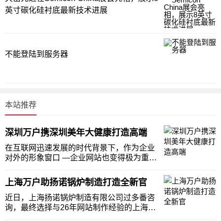
英寸碳化硅衬底最新技术进展
不能登陆到服务器
本站推荐
深圳万户携深圳美年大健康打造高端
在互联网迅速发展的时代背景下，作为企业
对外的形象窗口 —企业网站也变得极为重
要。众多大公司已经开始了网站个性化的步
伐，中小企业也越来越普及企业网站建设。
上海万户助扬诺锅炉制造打造全新官
深圳美年大健康携手万户网络，在互联网营
的路上并肩作战，深圳美年大健康打造新的
近日，上海扬诺锅炉制造有限公司过多番咨
形象展示窗口
询，最终选择与26年网站制作经验的上海万
户网络合作，建设全新的企业官网。上海万