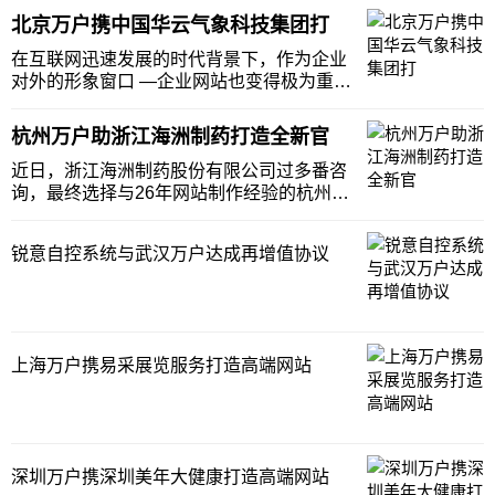
户网络针对上海扬诺锅炉制造有限公司的特
北京万户携中国华云气象科技集团打
点为此打造一站式服务平台，助力上海扬诺
锅炉制造有限公司为客户提供全方位服务。
在互联网迅速发展的时代背景下，作为企业
扬诺总公司
对外的形象窗口 —企业网站也变得极为重
要。众多大公司已经开始了网站个性化的步
伐，中小企业也越来越普及企业网站建设。
杭州万户助浙江海洲制药打造全新官
中国华云气象科技集团有限公司携手万户网
络，在互联网营的路上并肩作战，为中国华
近日，浙江海洲制药股份有限公司过多番咨
云气象科技集
询，最终选择与26年网站制作经验的杭州万
户网络合作，建设全新的企业官网。杭州万
户网络针对浙江海洲制药股份有限公司的特
锐意自控系统与武汉万户达成再增值协议
点为此打造一站式服务平台，助力浙江海洲
制药股份有限公司为客户提供全方位服务。
浙江海洲制
上海万户携易采展览服务打造高端网站
深圳万户携深圳美年大健康打造高端网站