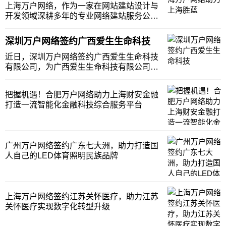
生物科技有限公司(以下简称“德适生物”)成立
上海万户网络，作为一家在网站建站设计与
于20
开发领域深耕多年的专业网络建站服务公
司，积累了大量的成功案例和丰富的行业经
验，能够精准地把握并理解客户的需求，提
深圳万户网络签约广西爱生生命科技
供高度定制化的解决方案。无论是对于初创
公司还是大型企业，上海万户网络都能够提
近日，深圳万户网络签约广西爱生生命科技
供从网站策划、
有限公司，为广西爱生生命科技有限公司打
造一个符合其品牌形象和市场需求的网站，
提升企业的数字化形象，增强客户和合作伙
把握机遇！合肥万户网络助力上海财安金融
伴的信任感，提升企业的品牌价值。广西爱
打造一流智能化金融科技综合服务平台
生生命科技有限公司（以下简称“爱生生
命”）成立于2
广州万户网络签约广东七大洲，助力打造国
人自己的LED体育照明民族品牌
上海万户网络签约江苏关怀医疗，助力江苏
关怀医疗实现数字化转型升级