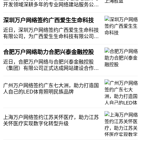
于20
开发领域深耕多年的专业网络建站服务公
司，积累了大量的成功案例和丰富的行业经
验，能够精准地把握并理解客户的需求，提
深圳万户网络签约广西爱生生命科技
供高度定制化的解决方案。无论是对于初创
公司还是大型企业，上海万户网络都能够提
近日，深圳万户网络签约广西爱生生命科技
供从网站策划、
有限公司，为广西爱生生命科技有限公司打
造一个符合其品牌形象和市场需求的网站，
提升企业的数字化形象，增强客户和合作伙
合肥万户网络助力合肥兴泰金融控股
伴的信任感，提升企业的品牌价值。广西爱
生生命科技有限公司（以下简称“爱生生
近日，合肥万户网络与合肥兴泰金融控股
命”）成立于2
（集团）有限公司正式达成网站建设合作协
议，助力其打造区域一流金融控股平台，进
一步提升企业形象，增强业务推广能力，为
广州万户网络签约广东七大洲，助力打造国
客户提供更加便捷、高效的服务体验。合肥
人自己的LED体育照明民族品牌
兴泰金融控股（集团）有限公司（以下简称
“兴泰控股”）
上海万户网络签约江苏关怀医疗，助力江苏
关怀医疗实现数字化转型升级