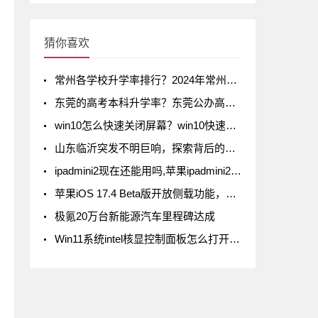
猜你喜欢
常州各学校升学率排行？2024年常州初中升学率排名
东莞的高考本科升学率？东莞公办高中录取率有多少
win10怎么快速关闭屏幕？win10快速关闭屏幕方法
山东临沂突发不明巨响，探索背后的真相
ipadmini2现在还能用吗,苹果ipadmini2现在还能用吗
苹果iOS 17.4 Beta版开放侧载功能，但iPad不在列
极氪20万台新能源汽车里程碑达成
Win11系统intel核显控制面板怎么打开-打开intel核显控制面板的方法