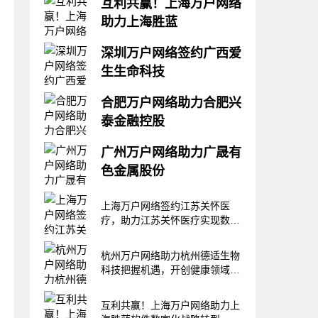
互利共赢！上海万户网络
助力上海胜蓝
上海万户网络，作为一家在网站
深圳万户网络签约广西爱
建站设计与开发领域深耕多年的
生生命科技
专业网络建站服务公司，积累了
大量的成功案例和丰富的行业经
近日，深圳万户网络签约广西爱
验，能够精准地把握并理解客户
合肥万户网络助力合肥兴
生生命科技有限公司，为广西爱
的需求，提供高度定制化的解决
泰金融控股
生生命科技有限公司打造一个符
方案。无论是对于初创公司还是
合其品牌形象和市场需求的网
大型企业，上海万户网络都能够
近日，合肥万户网络与合肥兴泰
站，提升企业的数字化形象，增
广州万户网络助力广晟有
提供从网站策划、
金融控股（集团）有限公司正式
强客户和合作伙伴的信任感，提
色金属股份
达成网站建设合作协议，助力其
升企业的品牌价值。广西爱生生
打造区域一流金融控股平台，进
命科技有限公司（以下简称“爱
在这个数字化飞速发展的时代，
一步提升企业形象，增强业务推
上海万户网络签约江苏关怀医
生生命”）成立于2
品牌建设不再仅仅依靠传统的广
广能力，为客户提供更加便捷、
疗，助力江苏关怀医疗实现数字
告和市场营销手段，网站建设已
高效的服务体验。合肥兴泰金融
化转型升级
经成为企业展示形象、提升品牌
控股（集团）有限公司（以下简
忠诚度的关键平台。近日，广州
杭州万户网络助力杭州德适生物
称“兴泰控股”）
万户网络和广晟有色金属股份有
科技把握机遇，开创健康领域的
限公司正式签订了网站建设合
智能时代
约。广晟有色金属股份有限公司
互利共赢！上海万户网络助力上
（简称“广晟有色”