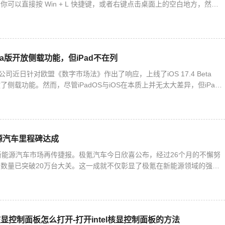
可以直接按 Win + L 快捷键，或者右键点击桌面上的空白地方，然后
。下面我们就来详细说一下 Win10 快速
 Beta版开放侧载功能，但iPad不在列
公司近日针对欧盟《数字市场法》作出了响应，上线了iOS 17.4 Beta
侧载功能。然而，尽管iPadOS与iOS在本质上并无太大差异，但iPad
。这意味着，安装第三方应用商店以及从第
源汽车里程碑达成
新能源汽车市场再传捷报。极氪汽车今日欣喜公布，经过26个月的不懈努
数量已突破20万台大关。这一成就不仅彰显了极氪在新能源领域的强劲
刷新着新势力品牌的最快交付纪录，同时保持着全球唯一的新能源
el核显控制面板怎么打开-打开intel核显控制面板的方法