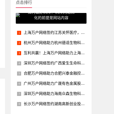
点击排行
如何做好SEO？SEO网站优
化的前提是网站内容
上海万户网络签约江苏关怀医疗，助力江苏关怀医疗实现数字化转型升级
杭州万户网络助力杭州德适生物科技把握机遇，开创健康领域的智能时代
互利共赢！上海万户网络助力上海胜蓝软件数字化战略转型
深圳万户网络签约广西爱生生命科技，助力其提升品牌的数字化形象
合肥万户网络助力合肥兴泰金融控股打造区域一流金融控股平台
广州万户网络助力广晟有色金属股份有限公司稀土产业数字化进程
深圳万户网络助力海南众森生物科技实现中国医疗器械创新科技企业的愿景
长沙万户网络签约湖南高新创业投资集团，助力企业数字化升级