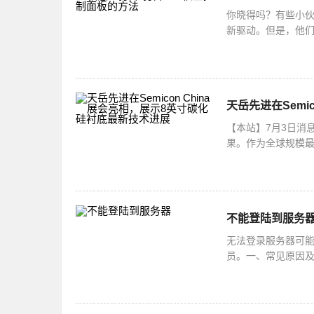
你晓得吗？有些小伙
新驱动。但是，他
法哦！打开intel
天岳先进在Semi
【本站】7月3日消息
果。作为全球规模最大
造、封测、设备、
不能登陆到服务
无法登录服务器可
员。一、常见原因及
网线未插好、无线网