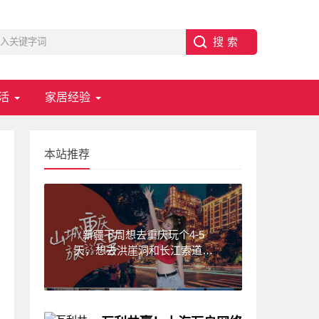
活
家居经验
本站推荐
新疆下周想去重庆玩个4-5
天，想去洪崖洞和长江索道，
武隆天坑,求一份重庆旅游攻
略！费用不要太高?