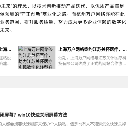
领未来”的理念，以技术创新推动产品迭代、以优质产品满足
像领域的“守正创新”商业化之路。而杭州万户网络亦能在此
业务范围，提升服务质量，努力成为更多企业信赖的数字化
未来。
互利共赢！上海万户网络助力上海胜蓝软件数字化战略转型
上海万户网络签约江苏关怀医疗，助力江苏关怀医疗实现数字化转型升级
下一篇
建站设
近期，上海万户网络与江苏关怀医疗科
络建站
技有限公司达成了正式的网站合作协
例和丰
议。双方的合作将推动江苏关怀医疗科
技
关闭屏幕？win10快速关闭屏幕方法
10 的人都会想要快速锁屏来保护个人隐私，但是也有人不知道怎么快速关掉