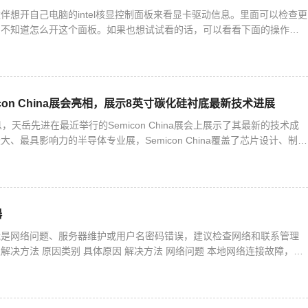
伴想开自己电脑的intel核显控制面板来看显卡驱动信息。里面可以检查更
们不知道怎么开这个面板。如果也想试试看的话，可以看看下面的操作方
核显控制面板的方法1. 右键桌面空白处，就能打开英特
con China展会亮相，展示8英寸碳化硅衬底最新技术进展
，天岳先进在最近举行的Semicon China展会上展示了其最新的技术成
、最具影响力的半导体专业展，Semicon China覆盖了芯片设计、制
材料、光伏和显示等产业。在这次展会上，
器
能是网络问题、服务器维护或用户名密码错误，建议检查网络和联系管理
解决方法 原因类别 具体原因 解决方法 网络问题 本地网络连接故障，如
络信号弱或中断等。 服务器所在网络出现拥堵、故障或维护