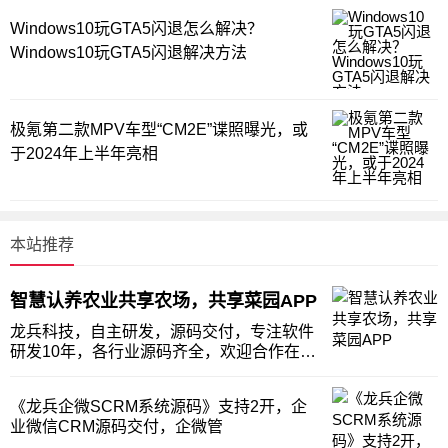
Windows10玩GTA5闪退怎么解决？
Windows10玩GTA5闪退解决方法
极氪第二款MPV车型“CM2E”谍照曝光，或
于2024年上半年亮相
本站推荐
智慧认养农业共享农场，共享菜园APP
龙兵科技，自主研发，源码交付，专注软件
研发10年，各行业源码齐全，欢迎合作在我
们服务的诸多客户中，不少客户在跟我们合
作之初，就会问我们这样一个问题。我们也
《龙兵企微SCRM系统源码》支持2开，企
想做共享认养农业。但是担心运营不成功，
业微信CRM源码交付，企微管
这可怎么办呢？有没有什么案例，或者方法