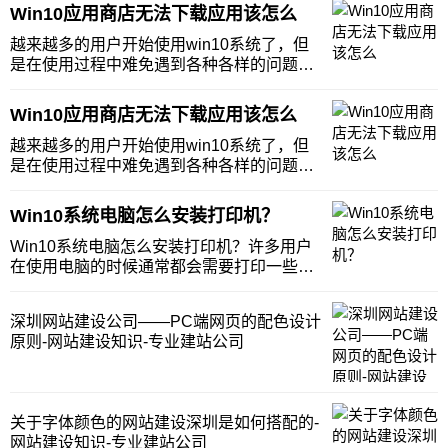
要把浏览器改成兼容模式，那win10用户应
Win10应用商店无法下载应用该怎么
该怎么设置浏览器的兼容模式呢？Win10专
业版浏览器兼容模式怎么设置？1、以edge
越来越多的用户开始使用win10系统了，但
是在使用过程中难免遇到各种各样的问题。
最近有Win10用户反映说自己的电脑应用商
店出现无法下载应用的情况，很影响使用，
Win10应用商店无法下载应用该怎么
这该怎么办？下面小编就分享一些解决的办
法。方法一、重新登录Win10商店1、打开
越来越多的用户开始使用win10系统了，但
是在使用过程中难免遇到各种各样的问题。
最近有Win10用户反映说自己的电脑应用商
店出现无法下载应用的情况，很影响使用，
Win10系统电脑怎么安装打印机？
这该怎么办？下面小编就分享一些解决的办
法。方法一、重新登录Win10商店1、打开
Win10系统电脑怎么安装打印机？许多用户
在使用电脑的时候通常都会需要打印一些文
件，那么我们在使用电脑的时候应该怎么安
装打印机呢？下面小编就为大家带来了
​深圳网站建设公司——PC端网页的配色设计
Win10电脑安装打印机的详细教程，快来学
原则-网站建设知识-专业建站公司
习一下吧！操作方法：1、打开设置，找到
&ldq
​关于字体颜色的网站建设深圳是如何搭配的-
网站建设知识-专业建站公司