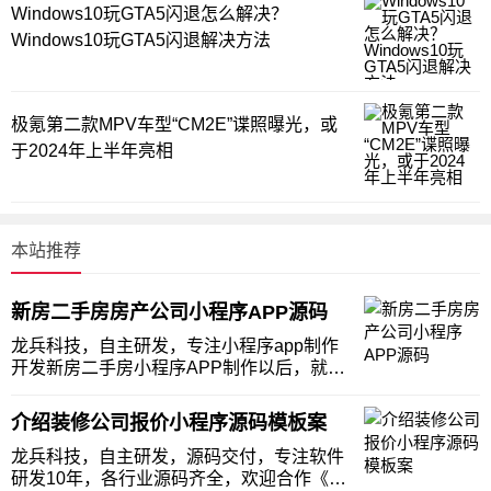
Windows10玩GTA5闪退怎么解决？
Windows10玩GTA5闪退解决方法
极氪第二款MPV车型“CM2E”谍照曝光，或
于2024年上半年亮相
本站推荐
新房二手房房产公司小程序APP源码
龙兵科技，自主研发，专注小程序app制作
开发新房二手房小程序APP制作以后，就面
临的着运营推广的问题。怎么才能有效的让
花了钱做的小程序，产生他应有的价值，这
介绍装修公司报价小程序源码模板案
个明天一直困扰的很多房产公司。不少房产
公司老板发现，自己花了数万元定制的系
龙兵科技，自主研发，源码交付，专注软件
统，到头来
研发10年，各行业源码齐全，欢迎合作《龙