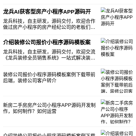
兵装修全员销售系统》一站式解决装修公司
展示、引流、成交、转介绍问题！装修公司
龙兵AI获客型房产小程序APP源码开
老板们，你们有没有认真思考下？你到底需
要做一个什么样的装修小程序呢？难道只是
龙兵科技，自主研发，源码交付，欢迎合作
基础的展示
做过房产小程序的房产经纪公司的老板们，
大多会持这样的一个观点：小程序没有屁
用，做一个小程序，还不如在地面上多发传
介绍装修公司报价小程序源码模板案
单，多出来小区摆点来的更实在一些。为什
么，会有这样的看法呢。问题主要来源于，
龙兵科技，自主研发，源码交付，欢迎交流
他们做过或者他
《龙兵装修全员销售系统》一站式解决装修
公司展示、引流、成交、转介绍问题！装修
公司的老板们，你们没有认真思考过做装修
装修公司报价小程序源码模板案例下载带前
小程序的目的到底是什么？只是为了展示工
后端，装修公司客户转介
地的案例吗？只是为了展示工地的施工过程
吗？只是为了
新房二手房房产公司小程序APP源码开发制
作，如何制作？如何运营
介绍装修公司报价小程序源码模板案例下载