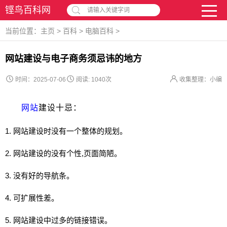
铿鸟百科网
请输入关键字词
当前位置：
主页
>
百科
>
电脑百科
>
网站建设与电子商务须忌讳的地方
时间：2025-07-06
阅读:
1040次
收集整理：小编
网站
建设十忌：
1.
网站
建设时没有一个整体的规划。
2.
网站
建设的没有个性,页面简陋。
3. 没有好的导航条。
4. 可扩展性差。
5.
网站
建设中过多的链接错误。