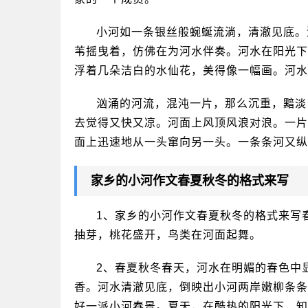
小河如一条银丝般蜿蜒流淌，清澈见底。
苇摇曳着，仿佛在为河水伴奏。河水在阳光下
浮着几朵洁白的水仙花，美得像一幅画。河水
汹涌的河流，混沌一片，那么沉重，黯淡
去觉得又快又凉。河面上风顶风浪对浪。一片
面上迅速地从一头窜向另一头。一条条河又纵
家乡的小河作文春夏秋冬的格式来写
1、家乡的小河作文春夏秋冬的格式来写
抽芽，桃花盛开，鸟类在河面起舞。
2、春夏秋冬春天，河水在明媚的春色中
香。河水清澈见底，倒映出小河两岸嫩柳条条
好一派小河春景。夏天，在酷热的阳光下，知