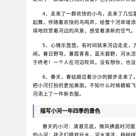
4、走来了一群欢快的小鸟，走来了几位
起舞，伴随着欢快的鸟鸣声，给整个河岸增添
得地欣赏着河边的风景，感受着清新的空气。
5、心情乐悠悠。有时间就来河边走走，
闲。春日野穹，蒹葭青青，蓝天碧野，河水淙
于终老！一个人在河边吹风，没有想你，也没
6、春天，春姑娘迈着沙沙的脚步走来了
把小河打扮的更加美丽。不知什么时候蜻蜓飞
河添上了一件新衣服。
描写小河一年四季的景色
春天的小河：清澈见底，微风拂面时河面
的小河：孩子们嬉戏玩水，河水清凉，杨树绿