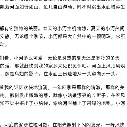
飘落河面如诗如画，鱼儿自由游动，时不时跳出水面增添生
都有它独特的美丽。春天的小河生机勃勃，夏天的小河热闹
安静。无论哪个季节，小河都是大自然中的一颗明珠，它所
动。
们看，小河多么可爱！无论是炎热的夏天还是寒冷的冬天，
的话，那就赶快到我的家乡来见识见识吧。河面上风顶风浪
，像是鸟翅的影子，在水面上迅速地从一头窜向另一头。
着我的记忆欢快地流淌。一年四季是那样的清澈，那样的美
树，柳树发出嫩嫩的芽，就像小姑娘漂亮的长辫子，在春风
知不觉中探出了小脑袋，像给河岸铺上了碧绿的地毯。小河
，河底的泥沙粒粒可数。在阳光照射下闪闪发光。一阵风拂