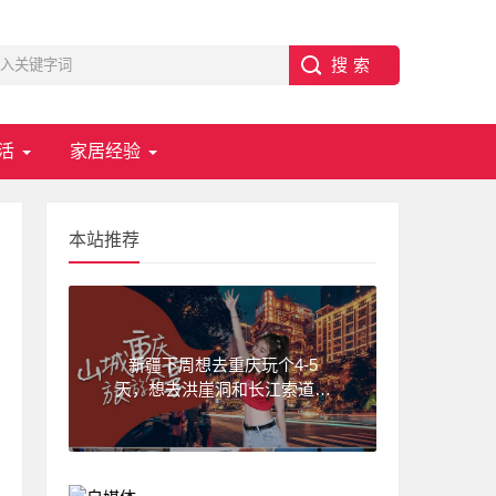
活
家居经验
本站推荐
新疆下周想去重庆玩个4-5
天，想去洪崖洞和长江索道，
武隆天坑,求一份重庆旅游攻
略！费用不要太高?