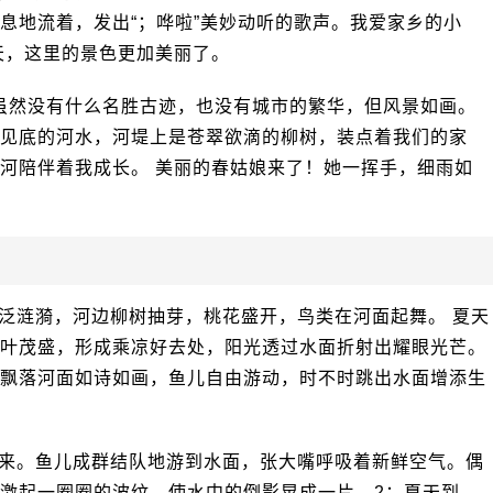
息地流着，发出“；哗啦”美妙动听的歌声。我爱家乡的小
天，这里的景色更加美丽了。
乡虽然没有什么名胜古迹，也没有城市的繁华，但风景如画。
见底的河水，河堤上是苍翠欲滴的柳树，装点着我们的家
河陪伴着我成长。 美丽的春姑娘来了！她一挥手，细雨如
泛涟漪，河边柳树抽芽，桃花盛开，鸟类在河面起舞。 夏天
叶茂盛，形成乘凉好去处，阳光透过水面折射出耀眼光芒。
飘落河面如诗如画，鱼儿自由游动，时不时跳出水面增添生
来。鱼儿成群结队地游到水面，张大嘴呼吸着新鲜空气。偶
激起一圈圈的波纹，使水中的倒影晃成一片。2：夏天到