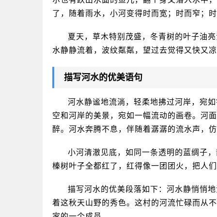
了，随着雨水，小河变得时而宽；时而窄；时
夏天，草木特别茂盛，冬青树的叶子油亮
水静静流着，波纹粼粼，望过去觉得又快又凉
描写河水的优美语句
河水静谧地流淌，轻柔地拂过河岸，宛如
空和河岸的美景，宛如一幅流动的画卷。河面
醉。河水奔腾不息，伴随着潺潺的流水声，仿
小河清澈见底，如同一条透明的蓝绸子，
榛树叶子全都红了，红得像一团团火，把人们
描写河水的优美段落如下：河水静悄悄地
着这秋天山野的秀色。这村的河流忙碌而从不
家的一个成员。