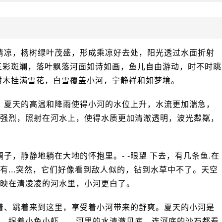
清凉，杨树绿叶茂盛，形成乘凉好去处，阳光透过水面折射
五彩斑斓，落叶飘落河面如诗如画，鱼儿自由游动，时不时跳
树木挂满雪花，白雪覆盖小河，宁静祥和如梦境。
：夏天的高温和降雨使得小河的水位上升，水流更加湍急，
强烈，照射在河水上，使得水质更加清澈透明，波光粼粼，
子，静静地躺在大地的怀抱里。- -眼望 下去，有几条鱼.在
有...突然，它们好像看到敌人似的，钻到水草中不了。天空
映在清凌凌的河水里，小河更白了。
着、跳着来到这里，享受着小河带来的舒爽。夏天的小河是
，捉着小鱼小虾……河里的水清澈见底，连河底的沙石都看