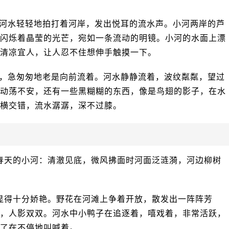
河水轻轻地拍打着河岸，发出悦耳的流水声。小河两岸的芦
闪烁着晶莹的光芒，宛如一条流动的明镜。小河的水面上漂
清凉宜人，让人忍不住想伸手触摸一下。
，急匆匆地老是向前流着。河水静静流着，波纹粼粼，望过
动荡不安，还有一些黑糊糊的东西，像是鸟翅的影子，在水
横交错，流水潺潺，深不过膝。
春天的小河：清澈见底，微风拂面时河面泛涟漪，河边柳树
显得十分娇艳。野花在河滩上争着开放，散发出一阵阵芳
，人影双双。河水中小鸭子在追逐着，嘻戏着，非常活跃，
了在不停地叫喊着。