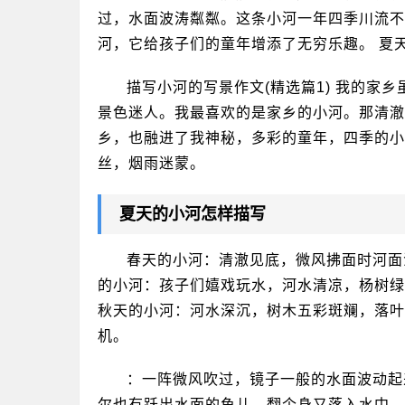
过，水面波涛粼粼。这条小河一年四季川流不
河，它给孩子们的童年增添了无穷乐趣。 夏
描写小河的写景作文(精选篇1) 我的家
景色迷人。我最喜欢的是家乡的小河。那清澈
乡，也融进了我神秘，多彩的童年，四季的小
丝，烟雨迷蒙。
夏天的小河怎样描写
春天的小河：清澈见底，微风拂面时河面
的小河：孩子们嬉戏玩水，河水清凉，杨树绿
秋天的小河：河水深沉，树木五彩斑斓，落叶
机。
：一阵微风吹过，镜子一般的水面波动起
尔也有跃出水面的鱼儿，翻个身又落入水中，