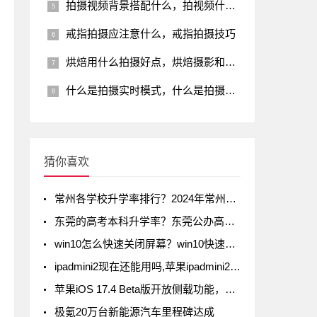
拍摄视频背景搭配什么，拍视频什么背景最好看
戒指拍摄应注意什么，戒指拍摄技巧
烘焙用什么拍摄好点，烘焙摄影和什么烧钱
什么是拍摄实时模式，什么是拍摄实时模式手机
猜你喜欢
常州各学校升学率排行？2024年常州初中升学率排名
东莞的高考本科升学率？东莞公办高中录取率有多少
win10怎么快速关闭屏幕？win10快速关闭屏幕方法
ipadmini2现在还能用吗,苹果ipadmini2现在还能用吗
苹果iOS 17.4 Beta版开放侧载功能，但iPad不在列
极氪20万台新能源汽车里程碑达成