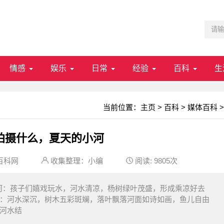
情感
娱乐
日常
经验
百科
生
当前位置：
主页
>
百科
>
媒体百科
>
拍摄什么，夏天的小河
百科网
收集整理：小编
阅读:
9805次
河：孩子们嬉戏玩水，河水清凉，杨树绿叶茂盛，形成乘凉好去
河：河水深沉，树木五彩斑斓，落叶飘落河面如诗如画，鱼儿自由
：河水结