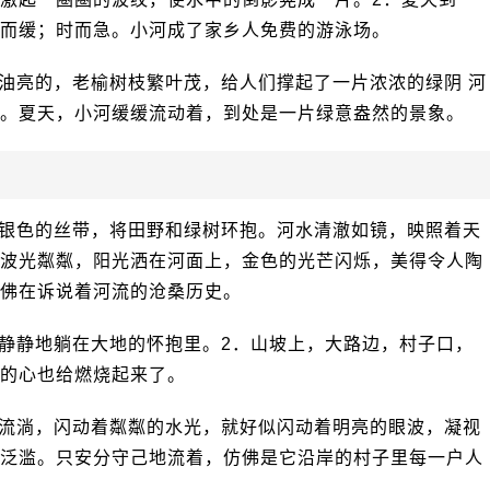
而缓；时而急。小河成了家乡人免费的游泳场。
油亮的，老榆树枝繁叶茂，给人们撑起了一片浓浓的绿阴 河
。夏天，小河缓缓流动着，到处是一片绿意盎然的景象。
银色的丝带，将田野和绿树环抱。河水清澈如镜，映照着天
波光粼粼，阳光洒在河面上，金色的光芒闪烁，美得令人陶
佛在诉说着河流的沧桑历史。
静静地躺在大地的怀抱里。2．山坡上，大路边，村子口，
的心也给燃烧起来了。
流淌，闪动着粼粼的水光，就好似闪动着明亮的眼波，凝视
泛滥。只安分守己地流着，仿佛是它沿岸的村子里每一户人