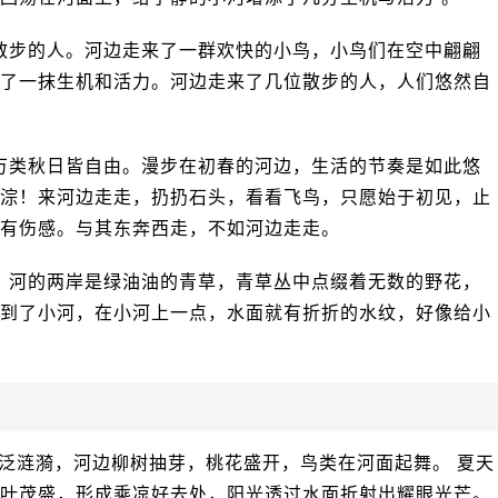
散步的人。河边走来了一群欢快的小鸟，小鸟们在空中翩翩
了一抹生机和活力。河边走来了几位散步的人，人们悠然自
万类秋日皆自由。漫步在初春的河边，生活的节奏是如此悠
淙！来河边走走，扔扔石头，看看飞鸟，只愿始于初见，止
有伤感。与其东奔西走，不如河边走走。
。河的两岸是绿油油的青草，青草丛中点缀着无数的野花，
到了小河，在小河上一点，水面就有折折的水纹，好像给小
泛涟漪，河边柳树抽芽，桃花盛开，鸟类在河面起舞。 夏天
叶茂盛，形成乘凉好去处，阳光透过水面折射出耀眼光芒。