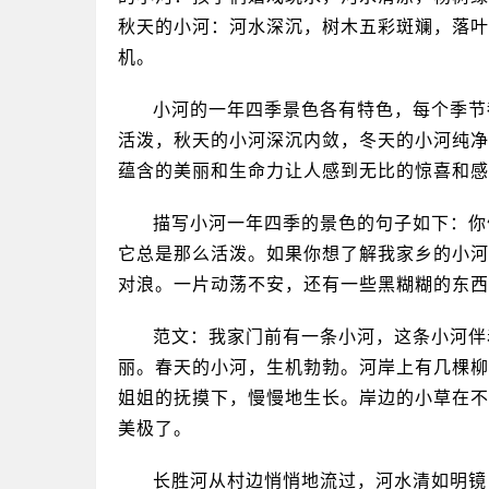
秋天的小河：河水深沉，树木五彩斑斓，落叶
机。
小河的一年四季景色各有特色，每个季节
活泼，秋天的小河深沉内敛，冬天的小河纯净
蕴含的美丽和生命力让人感到无比的惊喜和感
描写小河一年四季的景色的句子如下：你
它总是那么活泼。如果你想了解我家乡的小河
对浪。一片动荡不安，还有一些黑糊糊的东西
范文：我家门前有一条小河，这条小河伴
丽。春天的小河，生机勃勃。河岸上有几棵柳
姐姐的抚摸下，慢慢地生长。岸边的小草在不
美极了。
长胜河从村边悄悄地流过，河水清如明镜