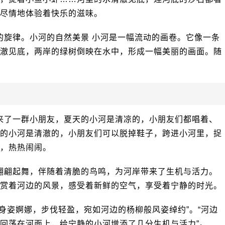
尽情地体验着快乐的滋味。
的旋律。小河的自然美景 小河是一幅流动的画卷。它像一条
澈见底，两岸的绿树倒映在水中，形成一幅美丽的画面。随
来了一群小朋友，夏天的小河是清凉的，小朋友们都唱着、
的小河是清澈的，小朋友们可以脱掉鞋子，跨进小河里，捉
，热热闹闹。
翩翩起舞，伴随着清脆的鸟鸣，为河岸带来了生机与活力。
赏着河边的风景，感受着新鲜的空气，享受着宁静的时光。
身姿婀娜，步伐轻盈，宛如河边的杨柳般风姿绰约”。“河边
回荡在河面上，给宁静的小河增添了几分生机与活力”。