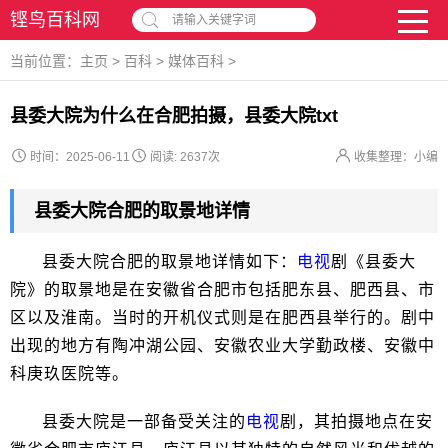
铿鸟百科网
请输入关键字词
当前位置：
主页
>
百科
>
媒体百科
>
县委大院为什么在合肥拍摄，县委大院txt
时间：2025-06-11
阅读:
2637次
收集整理：小编
县委大院合肥的取景地详情
县委大院合肥的取景地详情如下：
电视
剧《县委大
院》的取景地是在安徽省合肥市包括肥东县、肥西县、市
区以及淮南。当时的开机仪式则是在肥西县举行的。剧中
出现的地方有陶冲湖公园、安徽农业大学勤政楼、安徽中
科庚玖医院等。
县委大院是一部备受关注的
电视
剧，其拍摄地点在安