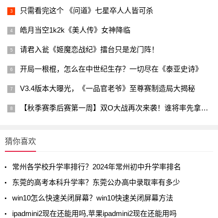
只需看完这个 《问道》七星卒人人皆可杀
皓月当空1k2k《美人传》女神降临
请君入瓮《姬魔恋战纪》擂台只是龙门阵！
开局一根棍，怎么在中世纪生存？一切尽在《泰亚史诗》
V3.4版本大曝光，《一品官老爷》至尊赛制造局大揭秘
【秋季赛季后赛第一周】双O大战再次来袭！谁将率先拿下四强名额！
猜你喜欢
常州各学校升学率排行？2024年常州初中升学率排名
东莞的高考本科升学率？东莞公办高中录取率有多少
win10怎么快速关闭屏幕？win10快速关闭屏幕方法
ipadmini2现在还能用吗,苹果ipadmini2现在还能用吗