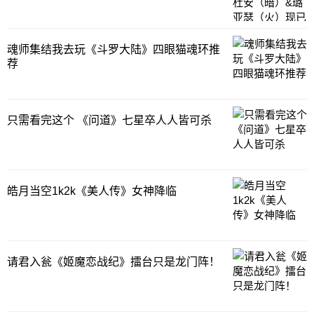
魂师集结我去玩《斗罗大陆》四眼猫魂环推
荐
只需看完这个 《问道》七星卒人人皆可杀
皓月当空1k2k《美人传》女神降临
请君入瓮《姬魔恋战纪》擂台只是龙门阵！