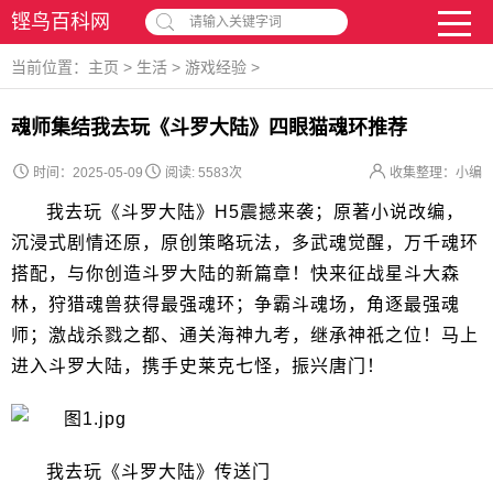
铿鸟百科网
请输入关键字词
当前位置：
主页
>
生活
>
游戏经验
>
魂师集结我去玩《斗罗大陆》四眼猫魂环推荐
时间：2025-05-09
阅读:
5583次
收集整理：小编
我去玩《斗罗大陆》H5震撼来袭；原著小说改编，
沉浸式剧情还原，原创策略玩法，多武魂觉醒，万千魂环
搭配，与你创造斗罗大陆的新篇章！快来征战星斗大森
林，狩猎魂兽获得最强魂环；争霸斗魂场，角逐最强魂
师；激战杀戮之都、通关海神九考，继承神祇之位！马上
进入斗罗大陆，携手史莱克七怪，振兴唐门！
我去玩《斗罗大陆》传送门