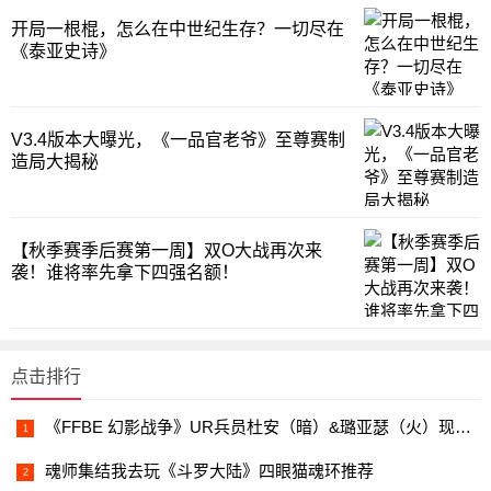
开局一根棍，怎么在中世纪生存？一切尽在
《泰亚史诗》
V3.4版本大曝光，《一品官老爷》至尊赛制
造局大揭秘
【秋季赛季后赛第一周】双O大战再次来
袭！谁将率先拿下四强名额！
点击排行
《FFBE 幻影战争》UR兵员杜安（暗）&璐亚瑟（火）现已登场！
魂师集结我去玩《斗罗大陆》四眼猫魂环推荐