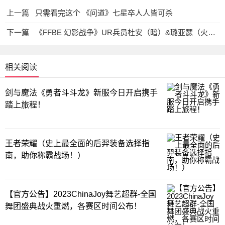
上一篇
只需看完这个 《问道》七星卒人人皆可杀
下一篇
《FFBE 幻影战争》UR兵员杜安（暗）&璐亚瑟（火）现已登场！
相关阅读
剑与魔法《勇者斗斗龙》新服今日开启携手
踏上旅程！
王者荣耀（史上最全面的后羿装备选择指
南，助你称霸战场！）
【官方公告】2023ChinaJoy舞艺超群-全国
舞团盛典战火重燃，各赛区时间公布！