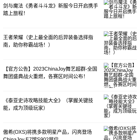
剑与魔法《勇者斗斗龙》新服今日开启携手
踏上旅程！
王者荣耀（史上最全面的后羿装备选择指
南，助你称霸战场！）
【官方公告】2023ChinaJoy舞艺超群-全国
舞团盛典战火重燃，各赛区时间公布！
《泰亚史诗攻略技能大全》（掌握关键技
能，成为顶级玩家）
傲希(OXS)将携多款明星产品，闪亮登场
ChinaJoy E7馆S902展位