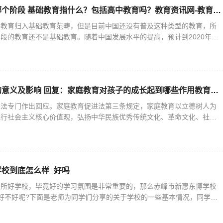
基础教育指的是哪个阶段 基础教育指什么？包括高中教育吗？教育资讯网-教育行业资讯百科大全
的教育归入基础教育范畴，但是目前中国还没有普及这种类型的教育，所
段的教育还不是基础教育。随着中国发展水平的提高，预计到2020年，
教育。确立关于基础教育的这样一种价值观，是促进基础教育由“
家庭教育促进法的意义及影响 回复：家庭教育对孩子的成长起到哪些作用教育资讯网-教育行业资讯百科大全
进法专门作出回应。家庭教育促进法第三条规定，家庭教育以立德树人为
践行社会主义核心价值观，弘扬中华民族优秀传统文化、革命文化、社会
进未成年人健康成长。家长要督促孩子按时就寝，确保充足睡眠；适度安
校到底怎么样_好吗
一所好学校，毕竟好的学习氛围是非常重要的，那么赤峰市新惠东博学校
好不好呢?下面是老师为同学们分享的关于学校的一些基本情况，同学们
市新惠东博学校基础简介