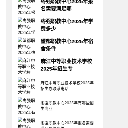
枣强职教中心2025年报
名需要满足哪
枣强职教中心报名条件、招生要
枣强职教中心2025年学
求、招生对象?如何知道自己是
费多少
否能够就读到心仪的学校，最重
要的应该就是分数，不过中职学
枣强职教中心学费、收费多少?
校对分数要求不高，所以只要面
望都职教中心2025年宿
同学们在了解学校信息时一定会
试合格基本都可以录取，不过学
舍条件
涉及到学校学费信息，学校的收
校也有自己的录取和招生要求，
费是同学们在选择学校时考虑的
大家要详细的参考这些信息，看
在选择学校的各项指标当中，大
因素之一，不同的中专学校，收
麻江中等职业技术学校
看自己是否能够顺
家比较关注的就是宿舍条件了情
费是不同的，所以同学们在了解
2025年招生专
况，毕竟在几年的学习生活当
学校时，一定要具体去了解学校
中，大部分的时间都会在宿舍当
的收费情况，下面小编为大家介
学校不同，开设的专业也有所不
中度过，大家日常的饮食也都会
麻江中等职业技术学校2025年
绍枣强职教中心的
同，同学们在了解学校时，要重
选择学校食堂，所以宿舍的好
招生办联系电话
点了解学校的专业情况，看学校
坏，直接关系到同学们日常的学
是否开设有你感兴趣的专业，若
习生活。接下来小编为大家整理
是有你喜欢的专业，大家再继续
枣强职教中心2025年有哪些招
了望都职教中心的宿舍
了解学校信息，接下来小编为大
生专业
家整理了麻江中等职业技术学校
的专业情况，同学们可以作为参
枣强职教中心2025年报名需要
考。麻江中等职业