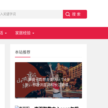
活
家居经验
本站推荐
新疆下周想去重庆玩个4-5
天，想去洪崖洞和长江索道，
武隆天坑,求一份重庆旅游攻
略！费用不要太高?