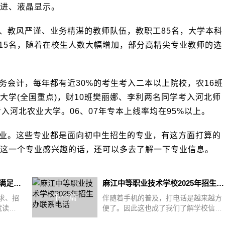
进、液晶显示。
、教风严谨、业务精湛的教师队伍，教职工85名，大学本科
教师15名，随着在校生人数大幅增加，部分高精尖专业教师的选
务会计，每年都有近30%的考生考入二本以上院校，农16班
大学(全国重点)，财10班樊丽娜、李利两名同学考入河北师
入河北农业大学。06、07年专本上线率均在95%以上。
业。这些专业都是面向初中生招生的专业，有这方面打算的
这一个专业感兴趣的话，还可以多去了解一下专业信息。
枣强职教中心2025年报名需要满足哪些条件
麻江中等职业技术学校2025年招生办联系电话
下一篇
求、招
伴随着手机的普及，打电话是越来越方
就读到
便了。因此这也成了我们了解学校信息
分数，
的一个重要的途径。我们可以通过给招