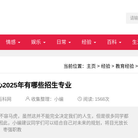
情感
娱乐
日常
经验
百科
生
当前位置：
主页
>
经验
>
教育经验
>
2025年有哪些招生专业
百科网
收集整理：小编
阅读:
1568次
择不容马虎，虽然这并不能完全决定我们的人生，但是很多同学都
因此，小编建议同学们可以结合自己对未来的规划，将目光放长
。枣强职教