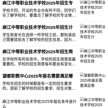
麻江中等职业技术学校2025年招生专
学校不同，开设的专业也有所不同，同学们
在了解学校时，要重点了解学校的专业情
况，看学校是否开设有你感兴趣的专业，若
是有你喜欢的专业，大家再继续了解学校信
麻江中等职业技术学校2025年招生计
息，接下来小编为大家整理了麻江中等职业
技术学校的专业情况，同学们可以作为参
学生和家长在选择一所学校之前，都知道自
考。麻江中等职业
己需要提前去了解学校的招生信息，因为学
生不仅仅需要根据信息去了解这所学校的情
况，也是需要根据这些情况去判断一所学校
麻江中等职业技术学校2025年招生简
就读，这也就是说学生还可以去了解麻江中
等职业技术学校的招生计划等信息。麻江中
在学校所有的信息中，学校的招生简章是最
等职业技术学
重要的，学校的招生简章每年都会有变化，
同学们在了解学校时，一定要去了解学校的
招生简章，了解学校今年的招生信息，下面
望都职教中心2025年报名需要满足哪
小编为大家整理了麻江中等职业技术学校的
招生简章情况，同学们可以作为参考，希望
学校在招生的时候都是有一定的招生要求
可以帮助到大
的，提前了解学校的招生要求、招生对象、
报名条件等，以免学生不符合学校的相关要
求。同学们一定要认真仔细的看学校的相关
麻江中等职业技术学校2025年报名条件是什
要求，做好选择，以免到校的时候发现自己
么
不符合要求，下面小编整理了望都职教中心