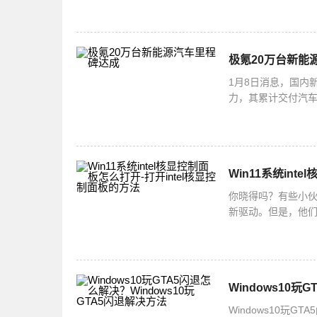
极氪20万台新能
1月8日消息，国内
力，其累计交付汽车
实力，更使其持续
Win11系统int
你晓得吗？有些小伙
新驱动。但是，他
法哦！打开intel
Windows10玩
Windows10玩