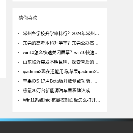
猜你喜欢
常州各学校升学率排行？2024年常州初中升学率排名
东莞的高考本科升学率？东莞公办高中录取率有多少
win10怎么快速关闭屏幕？win10快速关闭屏幕方法
山东临沂突发不明巨响，探索背后的真相
ipadmini2现在还能用吗,苹果ipadmini2现在还能用吗
苹果iOS 17.4 Beta版开放侧载功能，但iPad不在列
极氪20万台新能源汽车里程碑达成
Win11系统intel核显控制面板怎么打开-打开intel核显控制面板的方法