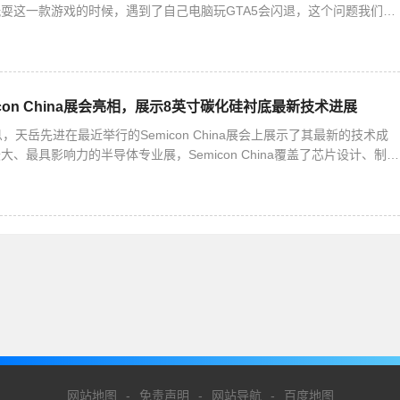
耍这一款游戏的时候，遇到了自己电脑玩GTA5会闪退，这个问题我们怎
编为大家带来详细的解决方法介绍，快来看看吧！
con China展会亮相，展示8英寸碳化硅衬底最新技术进展
，天岳先进在最近举行的Semicon China展会上展示了其最新的技术成
、最具影响力的半导体专业展，Semicon China覆盖了芯片设计、制
材料、光伏和显示等产业。在这次展会上，
网站地图
-
免责声明
-
网站导航
-
百度地图