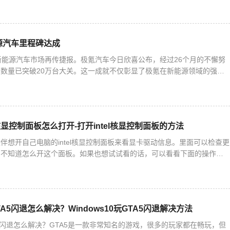
源汽车里程碑达成
新能源汽车市场再传捷报。极氪汽车今日欣喜公布，经过26个月的不懈努
数量已突破20万台大关。这一成就不仅彰显了极氪在新能源领域的强劲
刷新着新势力品牌的最快交付纪录，同时保持着全球唯一的新能源
el核显控制面板怎么打开-打开intel核显控制面板的方法
伴想开自己电脑的intel核显控制面板来看显卡驱动信息。里面可以检查更
们不知道怎么开这个面板。如果也想试试看的话，可以看看下面的操作方
核显控制面板的方法1. 右键桌面空白处，就能打开英特
GTA5闪退怎么解决？Windows10玩GTA5闪退解决方法
GTA5闪退怎么解决？GTA5是一款非常知名的游戏，很多的玩家都在畅玩，但