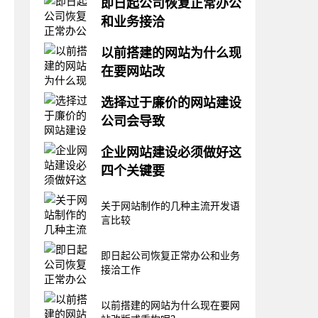
即日起公司恢复正常办公
和业务接洽
自2022年7月19日以来，根据本
以前搭建的网站为什么现
地疫情防控部门要求，我司停止
在要网站改
一切线下办公和业务往来。7月
25日晚8点，城区临时管控结
互联网的发展变化是非常快的，
束，我司办公以及对外业务也随
选择过于廉价的网站建设
我们以前搭建的网站过上几年，
之转入正常。希望公司员工持续
公司会导致
在界面上、功能上等多个方面就
做好疫情防控工作，保护好自
已经跟不上时代的步伐了。或者
己，以更高的热情投入到工作中
在任何行业中，作为客户方都喜
网站上线后，运营效果不是那么
企业网站建设必须做好这
去。同时向公
欢廉价，想花费最少的钱获得自
的理想，这时候我们可以不妨考
四个关键要
己需求的服务。而在网站建设
虑下对网站进行重新规划改版设
中，客户一旦选择过于廉价的网
计或者重构。这里天水网站建设
企业网站建设是一个内容繁多的
站建设公司，便会导致网站出现
关于网站制作的几种主流开发语
小编就来谈谈网站
系统工程，但以下这四个关键要
诸多后果!一、无售后无保障免
言比较
点必须要抓住才能树立企业良好
费建站基本上都是套用模板使用
的品牌形象。下面天水网站建设
，难以实现企业对网站更多细节
小编就来和您谈谈企业网站建设
即日起公司恢复正常办公和业务
精致的基本需求，
中的四个关键要点，希望能对您
接洽工作
有所启示。1、个性品牌要突出
企业网站建设是以品牌的发展方
以前搭建的网站为什么现在要网
向为核心，以传播