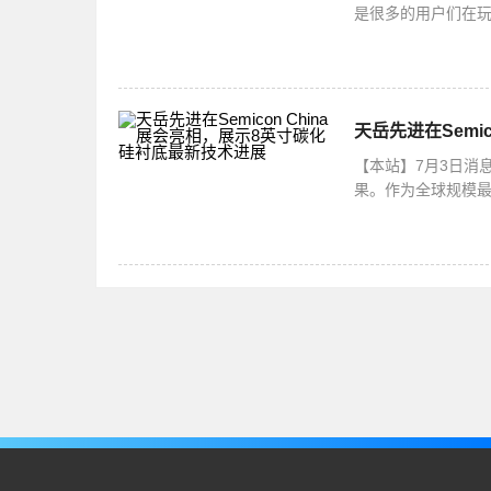
是很多的用户们在玩
么解决呢？下面小
天岳先进在Semi
【本站】7月3日消息
果。作为全球规模最大
造、封测、设备、