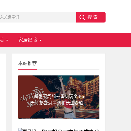
活
家居经验
本站推荐
新疆下周想去重庆玩个4-5
天，想去洪崖洞和长江索道，
武隆天坑,求一份重庆旅游攻
略！费用不要太高?