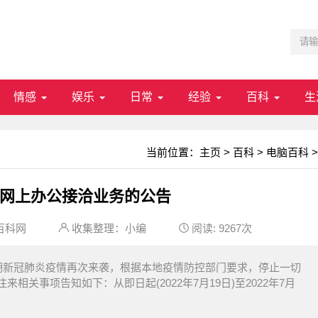
情感
娱乐
日常
经验
百科
生
当前位置：
主页
>
百科
>
电脑百科
>
网上办公接洽业务的公告
百科网
收集整理：小编
阅读:
9267次
期新冠肺炎疫情再次来袭，根据本地疫情防控部门要求，停止一切
关事项告知如下：从即日起(2022年7月19日)至2022年7月