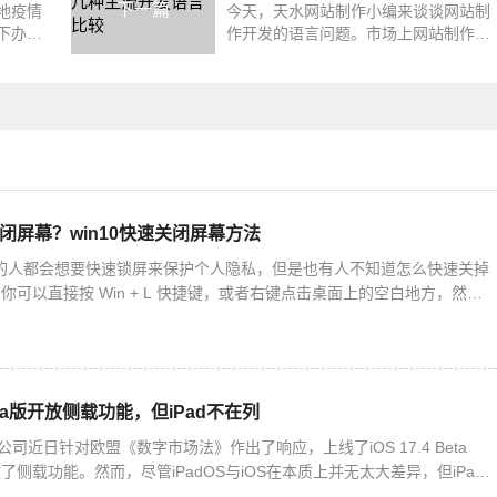
下一篇
本地疫情
今天，天水网站制作小编来谈谈网站制
下办公
作开发的语言问题。市场上网站制作开
城区临时
发的语言有很多，其主流网站开发语言
程
关闭屏幕？win10快速关闭屏幕方法
10 的人都会想要快速锁屏来保护个人隐私，但是也有人不知道怎么快速关掉
可以直接按 Win + L 快捷键，或者右键点击桌面上的空白地方，然后
。下面我们就来详细说一下 Win10 快速
 Beta版开放侧载功能，但iPad不在列
公司近日针对欧盟《数字市场法》作出了响应，上线了iOS 17.4 Beta
侧载功能。然而，尽管iPadOS与iOS在本质上并无太大差异，但iPad
。这意味着，安装第三方应用商店以及从第