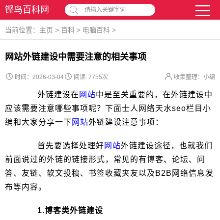
铿鸟百科网
请输入关键字词
当前位置：
主页
>
百科
>
电脑百科
>
网站外链建设中需要注意的相关事项
时间：2026-03-04
阅读:
7755次
收集整理：小编
外链建设在
网站
中是至关重要的，在外链建设中
应该需要注意哪些事项呢？下面士人网络天水seo栏目小
编和大家分享一下
网站
外链建设注意事项：
首先要选择处理好
网站
外链建设途径，也就我们
前面说过的外链的链接形式，常见的有博客、论坛、问
答、友链、软文投稿、书签收藏夹友以及B2B网络信息发
布等内容。
1.博客类外链建设