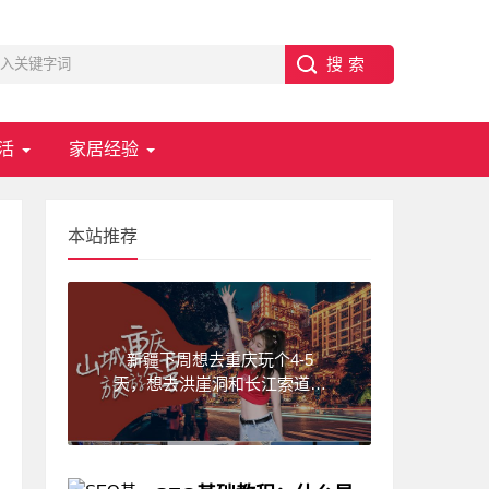
活
家居经验
本站推荐
新疆下周想去重庆玩个4-5
天，想去洪崖洞和长江索道，
武隆天坑,求一份重庆旅游攻
略！费用不要太高?