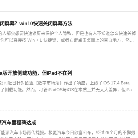
关闭屏幕？win10快速关闭屏幕方法
10 的人都会想要快速锁屏来保护个人隐私，但是也有人不知道怎么快速关掉
可以直接按 Win + L 快捷键，或者右键点击桌面上的空白地方，然后
。下面我们就来详细说一下 Win10 快速
 Beta版开放侧载功能，但iPad不在列
公司近日针对欧盟《数字市场法》作出了响应，上线了iOS 17.4 Beta
侧载功能。然而，尽管iPadOS与iOS在本质上并无太大差异，但iPad
。这意味着，安装第三方应用商店以及从第
源汽车里程碑达成
新能源汽车市场再传捷报。极氪汽车今日欣喜公布，经过26个月的不懈努