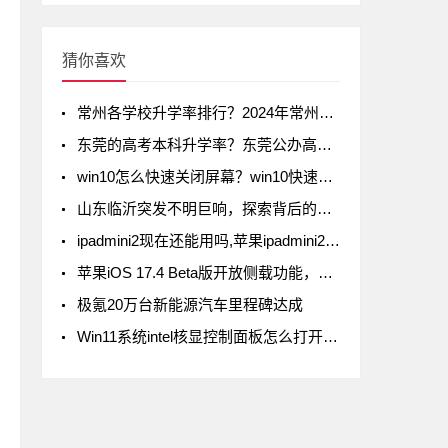
猜你喜欢
常州各学校升学率排行？2024年常州初中升学率排名
东莞的高考本科升学率？东莞公办高中录取率有多少
win10怎么快速关闭屏幕？win10快速关闭屏幕方法
山东临沂突发不明巨响，探索背后的真相
ipadmini2现在还能用吗,苹果ipadmini2现在还能用吗
苹果iOS 17.4 Beta版开放侧载功能，但iPad不在列
极氪20万台新能源汽车里程碑达成
Win11系统intel核显控制面板怎么打开-打开intel核显控制面板的方法