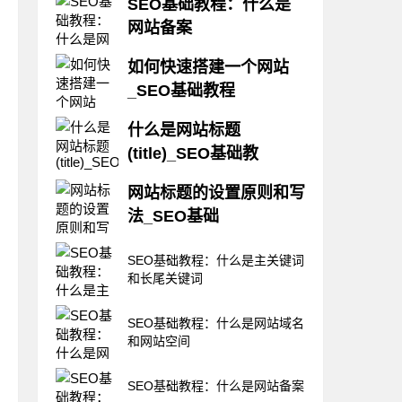
SEO基础教程：什么是
网站备案
什么是网站备案?国家为了加强
如何快速搭建一个网站
网络管理，现在建立网站，需要
_SEO基础教程
在信息产业部进行网站备案，备
案是备的域名，但是网站空间信
今天天水网站建设——士人网络
息都要填写。正常情况下，从申
什么是网站标题
跟您说说如何快速搭建一个网
请到备案成功的时间，在20天左
(title)_SEO基础教
站，首先声明，以下方法只是适
右。但是新手一般对备案流程不
用菜鸟站长体验使用。 第一
熟悉，所以有时信息填写不符合
下面天水SEO和您一起看一下什
步：购买一个域名和网站空间，
网站标题的设置原则和写
要求，备案成功
么是网站标题： 第一种方
将域名解析到网站空间即
法_SEO基础
法：打开百度，在输入框里输入
可。 第二步：根据自己想建
“天水网站建设公司”排名第一的
的网站，下载免费开源程序。
网站标题对于一个网站的seo工
是我们士人网络。同时下面还有
SEO基础教程：什么是主关键词
(要搭建专业网站需要专业开
作非常重要，它就像我们人的名
其他9个网站，每个搜索结果第
和长尾关键词
称，别人来到我们的网站，第一
一行显示的内容，就是那个网站
眼看到我们的网站标题，大概就
的“网站标题”。 第二种方
应当知道我们这个网站是做做么
SEO基础教程：什么是网站域名
法：直接打开网
的，有什么产品或是服务。在本
和网站空间
节课程中，天水SEO讲一下网站
标题的写法。 网站标题的原
SEO基础教程：什么是网站备案
则： 第一