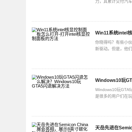
力，其累计交付汽车
实力，更使其持续
Win11系统int
你晓得吗？有些小伙
新驱动。但是，他
法哦！打开intel
Windows10玩
Windows10玩
是很多的用户们在玩
么解决呢？下面小
天岳先进在Semi