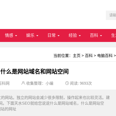
情感
娱乐
日常
经验
百科
生
当前位置：
主页
>
百科
>
电脑百科
>
：什么是网站域名和网站空间
百科网
收集整理：小编
阅读:
9693次
立的网站。独立的网站会减少很多限制，操作起来也比较灵活。建
间。下面天水SEO就给您说说什么是网站域名，什么是网站空
站的网址