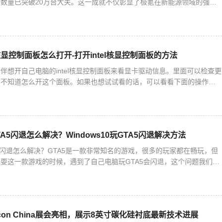
数量已突破20万台大关。这一成就不仅彰显了极氪在新能源领域的强劲
刷新着新势力品牌的最快交付纪录，同时保持着全球唯一的新能源
el核显控制面板怎么打开-打开intel核显控制面板的方法
伴想开自己电脑的intel核显控制面板来看显卡驱动信息。里面可以检查更
们不知道怎么开这个面板。如果也想试试看的话，可以看看下面的操作方
核显控制面板的方法1. 右键桌面空白处，就能打开英特
GTA5闪退怎么解决？Windows10玩GTA5闪退解决方法
GTA5闪退怎么解决？GTA5是一款非常知名的游戏，很多的玩家都在畅玩，但
耍这一款游戏的时候，遇到了自己电脑玩GTA5会闪退，这个问题我们怎
编为大家带来详细的解决方法介绍，快来看看吧！
con China展会亮相，展示8英寸碳化硅衬底最新技术进展