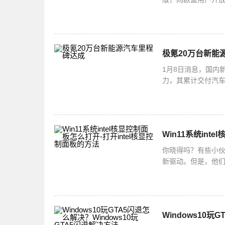
并不支持侧载功能
极氪20万台新能
1月8日消息，国内
力，其累计交付汽车
实力，更使其持续
Win11系统int
你晓得吗？有些小伙
新驱动。但是，他
法哦！打开intel
Windows10玩