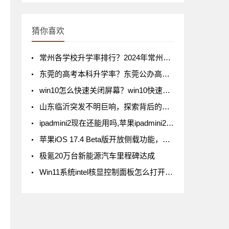
猜你喜欢
常州各学校升学率排行？2024年常州初中升学率排名
东莞的高考本科升学率？东莞公办高中录取率有多少
win10怎么快速关闭屏幕？win10快速关闭屏幕方法
山东临沂突发不明巨响，探索背后的真相
ipadmini2现在还能用吗,苹果ipadmini2现在还能用吗
苹果iOS 17.4 Beta版开放侧载功能，但iPad不在列
极氪20万台新能源汽车里程碑达成
Win11系统intel核显控制面板怎么打开-打开intel核显控制面板的方法