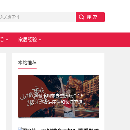
活
家居经验
本站推荐
新疆下周想去重庆玩个4-5
天，想去洪崖洞和长江索道，
武隆天坑,求一份重庆旅游攻
略！费用不要太高?