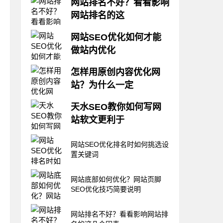
网站排名不好？看看影响
网站排名的这
网站建设好了以后正式上线却始
网站SEO优化如何才能
终没有好的排名，这让很多站长
做站内优化
心急如焚，不知所措。是的，网
站排名对一个企业来说至关重
很多人在做网站SEO优化时深深
要，排名的好坏直接影响网站带
怎样用原创内容优化网
感受到确实不好做，关键词排名
来客户的多少，难免让站长们焦
站？为什么一定
上不去、不稳定或不持续等。关
急。那么如何改变网站排名不好
键词排名确实存在很多不确定因
的现状呢呢?下面天水网站优化
随着互联网发展的越来越成熟，
素，即使再牛的SEO大拿也无法
天水SEO教你如何写网
小编带您看看影响网
相信很多人都听说过，网站SEO
保证关键词百分百上首页，但天
站软文更利于
优化的过程中原创文章是比较重
水SEO认为只要我们拥有正确
要的。网站优化，人们每天都会
SEO思维，科学规范的SEO操作
做SEO离不开写软文，无论你是
说要写一篇好文章，这样才能受
网站SEO优化排名时如何挑选设
步骤，充
外包还是自己亲手写，软文对做
到搜索引擎的喜欢，一篇好文章
置关键词
排名起着非常关键的作用。有时
对网站来说是十分有益的，但是
候一篇有精髓的软文可以带来巨
写一篇高质量的原创文章并不是
大的冲击，但是如何才能写出有
网站底部如何优化？网站页脚
一件简单的事情
精髓且吸引人的软文是个很大的
SEO优化技巧简要说明
问题。那么，怎样写好一篇软文
呢?下面天水SEO教你如何写网
网站排名不好？看看影响网站排
站软文更利于