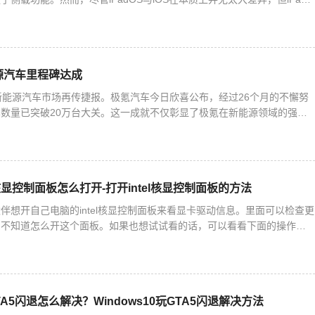
。这意味着，安装第三方应用商店以及从第
源汽车里程碑达成
新能源汽车市场再传捷报。极氪汽车今日欣喜公布，经过26个月的不懈努
数量已突破20万台大关。这一成就不仅彰显了极氪在新能源领域的强劲
刷新着新势力品牌的最快交付纪录，同时保持着全球唯一的新能源
el核显控制面板怎么打开-打开intel核显控制面板的方法
伴想开自己电脑的intel核显控制面板来看显卡驱动信息。里面可以检查更
们不知道怎么开这个面板。如果也想试试看的话，可以看看下面的操作方
核显控制面板的方法1. 右键桌面空白处，就能打开英特
GTA5闪退怎么解决？Windows10玩GTA5闪退解决方法