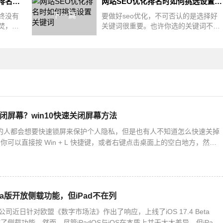
网站排名不好？看看影响网站排名的这几个因素
网站SEO优化排名时如何挑选设置关键词
下一篇
终没有
要做好seo优化，不可否认的是选择好
焚，不
关键词很重要。也许你选的关键词不
企业来
多，但是搜索的人多，精准客户也比较
多，那么
关闭屏幕？win10快速关闭屏幕方法
10 的人都会想要快速锁屏来保护个人隐私，但是也有人不知道怎么快速关掉
可以直接按 Win + L 快捷键，或者右键点击桌面上的空白地方，然后
。下面我们就来详细说一下 Win10 快速
 Beta版开放侧载功能，但iPad不在列
公司近日针对欧盟《数字市场法》作出了响应，上线了iOS 17.4 Beta
侧载功能。然而，尽管iPadOS与iOS在本质上并无太大差异，但iPad