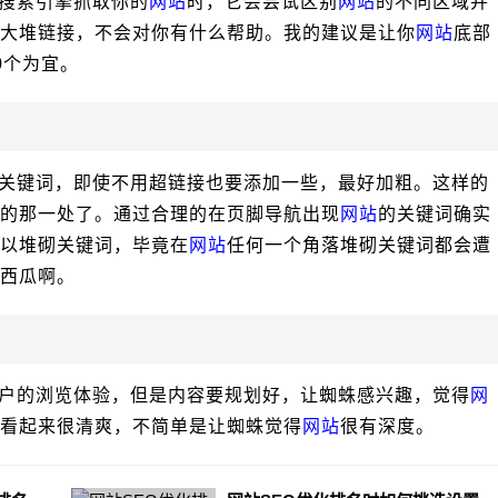
搜索引擎抓取你的
网站
时，它会尝试区别
网站
的不同区域并
大堆链接，不会对你有什么帮助。我的建议是让你
网站
底部
0个为宜。
键词，即使不用超链接也要添加一些，最好加粗。这样的
的那一处了。通过合理的在页脚导航出现
网站
的关键词确实
以堆砌关键词，毕竟在
网站
任何一个角落堆砌关键词都会遭
西瓜啊。
的浏览体验，但是内容要规划好，让蜘蛛感兴趣，觉得
网
看起来很清爽，不简单是让蜘蛛觉得
网站
很有深度。