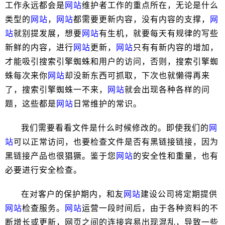
工作永远都会是
网站
维护者工作的重点所在，无论是什么
类型的
网站
，
网站
都需要更新内容，没有内容的支撑，
网
站
就别提发展，想要
网站
有生机，就要每天有规律的写些
新鲜的内容，进行
网站
更新，
网站
只有有新内容的增加，
才能吸引搜索引擎蜘蛛和用户的访问，否则，搜索引擎蜘
蛛每次来你
网站
却没新东西可抓取，下次也就懒得再来
了，搜索引擎蜘蛛一不来，
网站
就会出现各种各样的问
题，这些都是
网站
日常维护的常识。
我们需要看看文件是什么时候修改的。即使我们的
网
站
可以正常访问，也要检查文件是否有黑链接链接，因为
黑链接产品也很猖獗。鉴于您
网站
的安全性和重量，也有
必要进行安全检查。
在对客户的保护期内，和友
网站
建设公司将定期提供
网站
检查服务。
网站
运营一段时间后，由于各种资料的不
断增长或更新，网页之间的连接容易出现混乱，导致一些