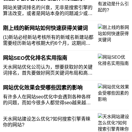
网站关键词排名的兴衰，无非是搜索引擎的
算法改变，或者是网站本身的问题减少或受
到惩罚，或者其他网站的优化比你的好，这
会导致网站的关键词排名波动，当然，有些
刚上线的新网站如何快速获得关键词
人控制不了，但有些因素是可以控制的。以
下是天水SEO的几点小见解：网站本身也有
(1)新站必经新站考核所有的新域名新建站都
问题。在大
需要经历新站考核期大约6个月，这期间收
录和排名不稳定，想要后期稳定排名，这期
间需要操作好站内和站外SEO优化。(2)增加
网站SEO优化排名实用指南
页面有效收录页面有效收录，检索完整标题
能检索到页面在首位，这样页面才会有机会
天水网站优化公司认为，想要获取好的关键
参
词排名，首先要做好网页关键词布局和高质
量内容的编写更新，并主动提交URL给搜索
引擎平台尤为关键。下面我们具体来谈谈：
网站优化效果会受哪些因素的影响
1、避开过热关键词不管是网站title、
keywords还是description，可
有许多人在网站seo优化中会遇到各种各样
的问题，而如今很多人都觉得seo越来越难
做了。然而有的seoer却任然得心应手，那么
对网站进行哪些seo优化小细节操作会直接
天水网站建设怎么优化?如何搜索引擎青睐
影响到你的网站优化效果呢?1、网站内容的
你的网站?
优化网站内容是较为关键的，做好网站内