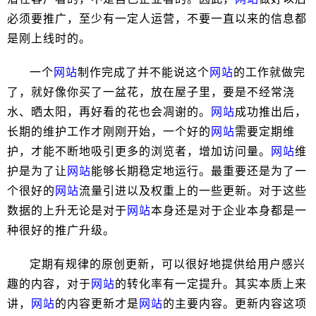
必须要推广，至少有一定人运营，不要一直以来的信息都
是刚上线时的。
一个
网站
制作完成了并不能说这个
网站
的工作就做完
了，就好像你买了一盆花，放在屋子里，要是不经常浇
水、晒太阳，再好看的花也会凋谢的。
网站
成功推出后，
长期的维护工作才刚刚开始，一个好的
网站
需要定期维
护，才能不断地吸引更多的浏览者，增加访问量。
网站
维
护是为了让
网站
能够长期稳定地运行。最重要还是为了一
个很好的
网站
流量引进以及权重上的一些更新。对于这些
数据的上升无论是对于
网站
本身还是对于企业本身都是一
种很好的推广升级。
定期有规律的原创更新，可以很好地提供给用户感兴
趣的内容，对于
网站
的转化率有一定提升。其实本质上来
讲，
网站
的内容更新才是
网站
的主要内容。更新内容这项