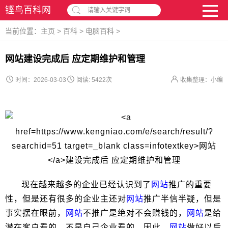
铿鸟百科网
请输入关键字词
当前位置：
主页
>
百科
>
电脑百科
>
网站建设完成后 应定期维护和管理
时间：2026-03-03
阅读:
5422次
收集整理：小编
现在越来越多的企业已经认识到了
网站
推广的重要
性，但是还有很多的企业主还对
网站
推广半信半疑，但是
事实摆在眼前，
网站
不推广是绝对不会赚钱的，
网站
是给
潜在客户看的，不是自己企业看的。因此，
网站
做好以后