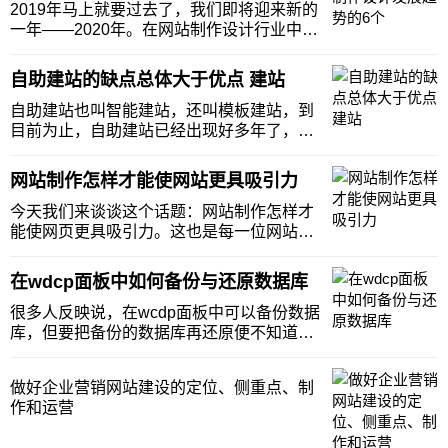
2019年马上就要过去了，我们即将迎来新的
一年——2020年。在网站制作设计行业中
2020年有什么新的发展趋势和动向呢?下面
就让天水网站制作小编来谈谈2020年网站制
自助建站的缺点总体大于优点 建站
作设计发展趋势的6个基本要点，只是个人
的一点小见解
自助建站也叫智能建站，还叫模板建站，到
目前为止，自助建站已经出现好多年了，但
认可度一直没有怎么提高，很多经历自助建
站的企业对此有不少诟病吐槽。不可否认自
网站制作怎样才能使网站更具吸引力
助建站有其一定的优点，但总体上讲，自助
建站的缺点明显大于优点，下面就来具体说
今天我们来谈谈这个话题：网站制作怎样才
说：自助建站
能使网页更具吸引力。这也是每一位网站制
作者的初衷所在，然而在项目真正实施过程
中要达到这样的目标并不容易。网站制作设
在wdcp面板中如何备份与还原数据库
计怎样才能有吸引力，下面天水网站制作小
编就谈谈以下几点：一、做好网站目标群体
很多人反映说，在wcdp面板中可以备份数据
定位对于网站
库，但要把备份的数据库再还原便不知道如
何操作了。确实如此，wcdp面板的确没有此
项功能，即数据库还原功能(3.0以下版本无
做好企业营销网站建设的定位、侧重点、制
此功能)。今天，天水网站建设士人网络网络
作和运营
小编就来说说在wdcp面板中如何备份