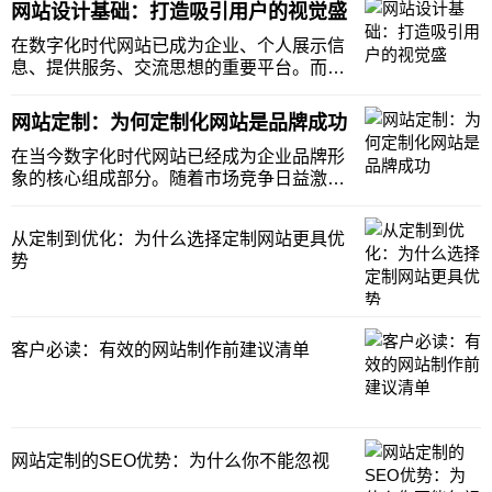
的眼球提升用户体验还能有效促进业务增
网站设计基础：打造吸引用户的视觉盛
长。那么响应式网站建设公司技术需要注意
什么？在建设网站时有哪些关键注意事项需
在数字化时代网站已成为企业、个人展示信
要特别关注呢？
息、提供服务、交流思想的重要平台。而网
站设计作为用户与网站之间的第一道桥梁其
重要性不言而喻。一个优秀的网站设计不仅
网站定制：为何定制化网站是品牌成功
能够吸引用户的眼球还能提升用户体验增强
用户黏性进而促进信息的传播和业务的转
在当今数字化时代网站已经成为企业品牌形
化。那么如何打
象的核心组成部分。随着市场竞争日益激烈
定制化网站逐渐成为品牌成功的关键之一。
与传统的模板网站相比定制化网站能够更好
从定制到优化：为什么选择定制网站更具优
地满足企业特定需求、提供独特的用户体验
势
并在品牌传播中发挥不可或缺的作用。本文
将探讨为何定
客户必读：有效的网站制作前建议清单
网站定制的SEO优势：为什么你不能忽视