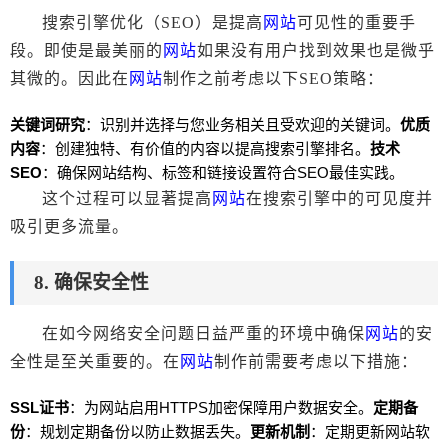
搜索引擎优化（SEO）是提高
网站
可见性的重要手
段。即使是最美丽的
网站
如果没有用户找到效果也是微乎
其微的。因此在
网站
制作之前考虑以下SEO策略：
关键词研究
：识别并选择与您业务相关且受欢迎的关键词。
优质
内容
：创建独特、有价值的内容以提高搜索引擎排名。
技术
SEO
：确保
网站
结构、标签和链接设置符合SEO最佳实践。
这个过程可以显著提高
网站
在搜索引擎中的可见度并
吸引更多流量。
8. 确保安全性
在如今网络安全问题日益严重的环境中确保
网站
的安
全性是至关重要的。在
网站
制作前需要考虑以下措施：
SSL证书
：为
网站
启用HTTPS加密保障用户数据安全。
定期备
份
：规划定期备份以防止数据丢失。
更新机制
：定期更新
网站
软