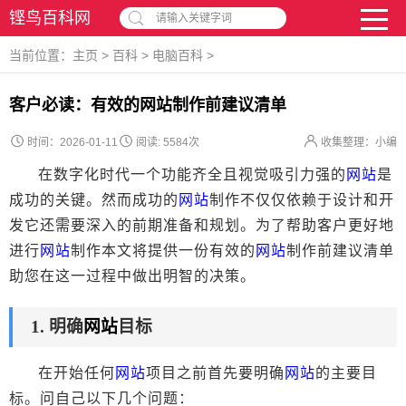
铿鸟百科网
请输入关键字词
当前位置：
主页
>
百科
>
电脑百科
>
客户必读：有效的网站制作前建议清单
时间：2026-01-11
阅读:
5584次
收集整理：小编
在数字化时代一个功能齐全且视觉吸引力强的
网站
是
成功的关键。然而成功的
网站
制作不仅仅依赖于设计和开
发它还需要深入的前期准备和规划。为了帮助客户更好地
进行
网站
制作本文将提供一份有效的
网站
制作前建议清单
助您在这一过程中做出明智的决策。
1. 明确
网站
目标
在开始任何
网站
项目之前首先要明确
网站
的主要目
标。问自己以下几个问题：