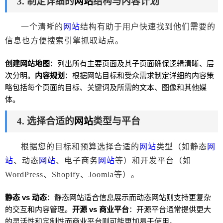
3. 制定详细的
网站
结构与内容计划
一个清晰的
网站
结构有助于用户快速找到他们需要的
信息也方便搜索引擎抓取站点。
创建
网站
地图
：列出所有主要页面及其子页面确保逻辑清晰、层
次分明。
内容规划
：根据
网站
目标和受众需求制定详细的内容策
略包括每个页面的目标、关键词及所需的文本、图像和其他媒
体。
4. 选择合适的
网站
类型与平台
根据您的目标和预算选择合适的
网站
类型（如静态
网
站
、动态
网站
、电子商务
网站
等）和开发平台（如
WordPress、Shopify、Joomla等）。
静态 vs 动态
：静态
网站
适合信息展示而动态
网站
则支持更复杂
的交互和内容管理。
开源 vs 商业平台
：开源平台通常提供更大
的灵活性和定制性而商业平台则可能更加易于使用。