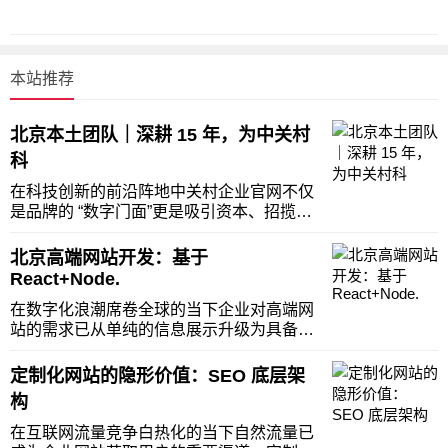
本站推荐
北京本土团队｜深耕 15 年，为中关村
科
在科技创新的前沿阵地中关村企业官网不仅
是品牌的 “数字门面”更是吸引资本、招揽人
才、触达客户的核心窗口。作为扎根北京 15
年的本土团队我们深谙科技企业发展需求以
北京高端网站开发：基于
丰富的行业经验与前沿技术为中关村企业量
React+Node.
身定制高转化、强展示、智能化的官网助力
在数字化浪潮席卷全球的当下企业对高端网
企
站的需求已从单纯的信息展示升级为具备高
并发处理能力、低延迟响应速度的综合性业
务平台。北京作为国内互联网与科技发展的
定制化网站的隐形价值：SEO 底层架
前沿阵地企业对网站性能与用户体验的要求
构
更是严苛。基于 React+Node.js 技术栈
在互联网流量竞争白热化的当下自然流量已