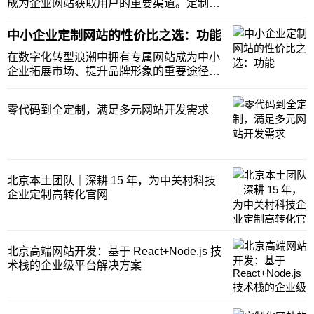
成为企业网站获取用户的重要渠道。定制化
网站不仅能满足企业独特的业务需求与品牌
形象展示其精心搭建的 SEO 底层架构更是
中小企业定制网站的性价比之选：功能
蕴含着巨大的隐形价值。合理的 SEO 底层
在数字化转型浪潮中拥有专属网站成为中小
架构能够精准匹配搜索引擎算法优化用户体
企业拓展市场、提升品牌形象的重要途径。
验从
然而受资金、资源限制中小企业在定制网站
时必须精打细算选择高性价比的开发模式。
零代码到全定制，满足多元网站开发需求
目前功能模块化组合与全定制开发是常见的
两种方式政伟科技它们各有优劣适合不同需
求的企业。深
北京本土团队｜深耕 15 年，为中关村科技
企业定制高转化官网
北京高端网站开发：基于 React+Node.js 技
术栈的企业级平台解决方案