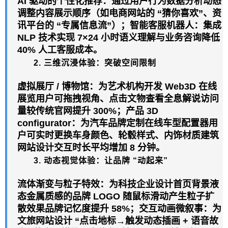
AI 驱动的个性化推荐：通过用户行为数据分析动态
调整内容展示顺序（如电商
网站
的 “猜你喜欢”、资
讯平台的 “专属信息流”）；智能客服机器人：集成
NLP 技术实现 7×24 小时语义理解与业务咨询降低
40% 人工客服成本。
2. 三维沉浸体验：突破空间限制
虚拟展厅 / 博物馆：为艺术机构开发 Web3D 在线
展览用户可拖拽视角、点击文物查看全息解说访问
量较传统官网提升 300%；产品 3D
configurator：为汽车品牌定制在线车型配置器用
户可实时更换车身颜色、轮毂样式、内饰材质建筑
网站
设计交互时长平均增加 8 分钟。
3. 动态视觉体验：让品牌 “动起来”
流体渐变与粒子特效：为科技企业设计首页背景液
态金属质感的品牌 LOGO 随鼠标滑动产生粒子扩
散效果品牌记忆度提升 58%；交互动画微叙事：为
文旅
网站
设计 “点击地标→触发动态插画 + 语音故