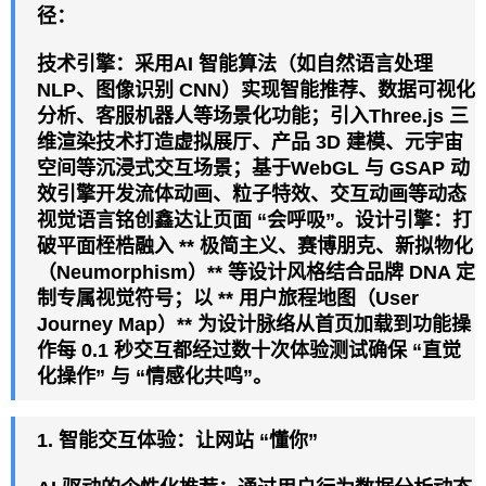
径：
技术引擎：采用AI 智能算法（如自然语言处理
NLP、图像识别 CNN）实现智能推荐、数据可视化
分析、客服机器人等场景化功能；引入Three.js 三
维渲染技术打造虚拟展厅、产品 3D 建模、元宇宙
空间等沉浸式交互场景；基于WebGL 与 GSAP 动
效引擎开发流体动画、粒子特效、交互动画等动态
视觉语言铭创鑫达让页面 “会呼吸”。设计引擎：打
破平面桎梏融入 ** 极简主义、赛博朋克、新拟物化
（Neumorphism）** 等设计风格结合品牌 DNA 定
制专属视觉符号；以 ** 用户旅程地图（User
Journey Map）** 为设计脉络从首页加载到功能操
作每 0.1 秒交互都经过数十次体验测试确保 “直觉
化操作” 与 “
情感
化共鸣”。
1. 智能交互体验：让
网站
“懂你”