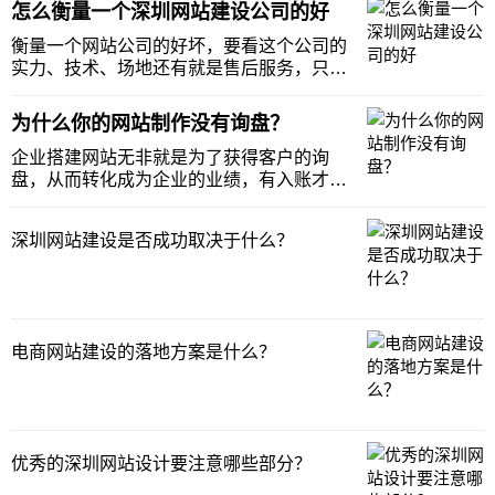
门面是让客户能第一时间了解的途径，也是
怎么衡量一个深圳网站建设公司的好
方便客户不论何时何地都能找到企业。 就打
个比方说现在的淘宝网站、拼多多网站等等
衡量一个网站公司的好坏，要看这个公司的
电商型网站
实力、技术、场地还有就是售后服务，只有
这些综合方面做好了，才能说真正的是一个
靠谱的深圳网站建设公司，这里来具体告诉
为什么你的网站制作没有询盘？
大家应该这些衡量的依据。 从实力上查看网
站建设公司自己的公司网站，如果一个网站
企业搭建网站无非就是为了获得客户的询
建设公司自
盘，从而转化成为企业的业绩，有入账才有
发展，但是如果网站连询盘都没有，那肯定
是出现了一些问题，有可能是搭建的问题，
深圳网站建设是否成功取决于什么？
也有可能是运营的问题，这里综合这两个问
题来做个解答，希望能帮到大家了解的更加
清楚。 从网站
电商网站建设的落地方案是什么？
优秀的深圳网站设计要注意哪些部分？