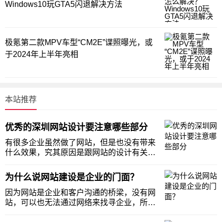
Windows10玩GTA5闪退解决方法
极氪第二款MPV车型“CM2E”谍照曝光，或
于2024年上半年亮相
本站推荐
优秀的深圳网站设计要注意哪些部分
有很多企业虽然做了网站，但是也没有带来
什么效果，究其原因是跟网站的设计有关，
虽然做了网站，但很多是模板网站，直接套
用设计，还有一些是定制的设计但并不完
为什么说网站建设是企业的门面？
善，有很多细枝末节没有把握好，才导致了
网站的没有效果，这里小编给大家简单的说
因为网站是企业和客户沟通的桥梁，没有网
几个需要注意的
站，可以也无法通过网络来找寻企业，所以
在这个互联网的时代，网站作为企业的一个