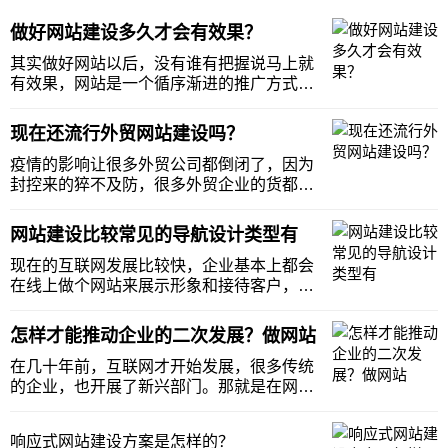
做好网站建设多久才会有效果？
其实做好网站以后，没有谁有把握说马上就
有效果，网站是一个循序渐进的推广方式，
能帮助企业在互联网上有和客户沟通的窗
口，也可以推动企业的品牌，增加企业良好
现在还流行外贸网站建设吗？
形象，但是并不是每个网站都有这样的效
果，可能需要等待一段时间，或者很长的时
疫情的影响让很多外贸公司都倒闭了，因为
间，那么什么因素
封控来的猝不及防，很多外贸企业的货都积
压着，没办法发货又还要保管费，税费，误
工费等等，都让外贸公司有很大的支出，还
网站建设比较常见的导航设计类型有
没有回报，这个时候就有人问了，难道现在
已经不能再开展做外贸行业了吗？其实不是
现在的互联网发展比较快，企业基本上都会
的。 外贸网
在线上做个网站来展示形象和接待客户，所
以好的网站建设对于企业来讲就比较重要
了，然而不是说所有的企业都能够把网站做
怎样才能推动企业的二次发展？做网站
的好，这里小编建议，想要把网站做好，就
需要做好导航设计，让客户更加方便，提升
在几十年前，互联网才开始发展，很多传统
客户的体验感。
的企业，也开展了新兴部门。那就是在网络
上获取客户的道路，一开始的网络并不完
善，所以很多企业并不能完全拥有线上流量
响应式网站建设方案是怎样的？
的技术，但现在已经很完善了，基本上企业