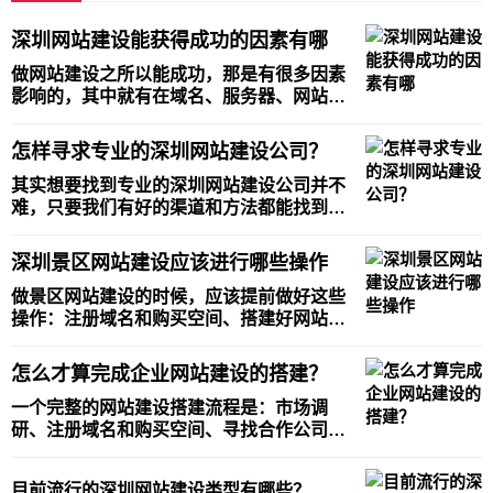
深圳网站建设能获得成功的因素有哪
做网站建设之所以能成功，那是有很多因素
影响的，其中就有在域名、服务器、网站页
面设计、制作开发和运营推广方面有关，那
么具体这些方面是怎么影响网站建设获得成
怎样寻求专业的深圳网站建设公司？
功的呢？ 来具体说一下：首先是域名情况一
般能成功的在域名选择上也是有一个因素
其实想要找到专业的深圳网站建设公司并不
的，很多企业
难，只要我们有好的渠道和方法都能找到，
其中先确定渠道，现在市面上的渠道有：搜
索引擎搜索、同行咨询、老客户介绍、口碑
深圳景区网站建设应该进行哪些操作
推荐等等，只要这些渠道我们都一一寻找咨
询，就能很好的做对比然后选择一家专业的
做景区网站建设的时候，应该提前做好这些
网站建设公司
操作：注册域名和购买空间、搭建好网站、
做好网站的优化布局、然后是保障网站的安
全性，最后是备案网站。只有把这些操作都
怎么才算完成企业网站建设的搭建？
做好了，才能做出一个有效果且完善的景区
网站建设。 关于景区网站建设的具体操作：
一个完整的网站建设搭建流程是：市场调
一、注册域
研、注册域名和购买空间、寻找合作公司、
进行洽谈、敲定网站建设类型、网站代码开
发、网站页面定制设计、网站运营、日常维
目前流行的深圳网站建设类型有哪些？