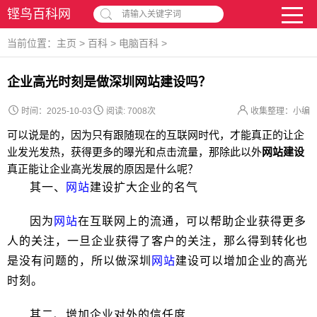
铿鸟百科网
请输入关键字词
当前位置：
主页
>
百科
>
电脑百科
>
企业高光时刻是做深圳网站建设吗？
时间：2025-10-03
阅读:
7008次
收集整理：小编
可以说是的，因为只有跟随现在的互联网时代，才能真正的让企
业发光发热，获得更多的曝光和点击流量，那除此以外
网站
建设
真正能让企业高光发展的原因是什么呢？
其一、
网站
建设扩大企业的名气
因为
网站
在互联网上的流通，可以帮助企业获得更多
人的关注，一旦企业获得了客户的关注，那么得到转化也
是没有问题的，所以做深圳
网站
建设可以增加企业的高光
时刻。
其二、增加企业对外的信任度