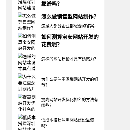
靠谱吗？
了企业头疼的痛点，毕竟花了钱
做的网站，但是没啥效果，就相
可以这么说一分钱一分货，怎么
当于钱花了没什么价值，网站的
怎么做销售型网站制作？
样的价格搭建怎样的网站，如果
价值体现都是在获客上和品牌塑
既想又想，那无论如何也是达不
这是大部分企业都想要的答案，
造上，这两种价值体现有什么方
到那么圆满的，低成本搭建的网
毕竟能做出有销售型的网站制作
法可以提高呢？那就是做好网站
站，代表着安全性能差、总体不
如何测算宝安网站开发的
就相当于不愁客户流量，企业的
开发的优化排名。
符合搜索引擎规则或者是后期网
发展只会蒸蒸日上，一般要做成
花费呢？
站出事没负责人等等，要说靠谱
销售型的网站制作，其本身就得
吗，不敢说靠谱，但也不是没有
在测算宝安网站开发的花费的时
是一个营销型网站建设的类型，
怎样的网站建设才具有诱惑力？
靠谱的，只是综合
候，我们需要针对几个方面来做
很多的功能也更符合销售型的网
测算，这样才能真正测算的准
站。 简单来说销售型的网站制
确，比如在域名和服务器方面、
作的最终目的是让
网站功能开发费用、设计方案费
为什么要注重深圳网站开发的细
用、运营费用和维护费用等等。
节？
这几个方面可以完全了解宝安网
站开发的具体花销，也更好把握
提高网站开发优化排名的方法有
预算。 这里来综合
哪些？
低成本搭建深圳网站建设靠谱
吗？