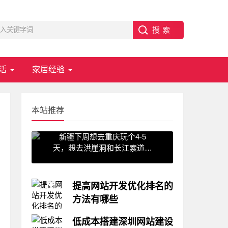
活
家居经验
本站推荐
新疆下周想去重庆玩个4-5
天，想去洪崖洞和长江索道，
武隆天坑,求一份重庆旅游攻
略！费用不要太高?
提高网站开发优化排名的
方法有哪些
相信很多企业虽然做了网站，但
低成本搭建深圳网站建设
总体网站却没有流量，这也成为