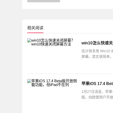
痛点，毕竟花了钱做的网站，但
效果，就
相关阅读
win10怎么快速
估计很多用 Win
屏幕。其实很简单，你
选择快捷方式就可以啦
苹果iOS 17.4
1月27日消息，苹果
版，向欧盟用户开放了
并不支持侧载功能