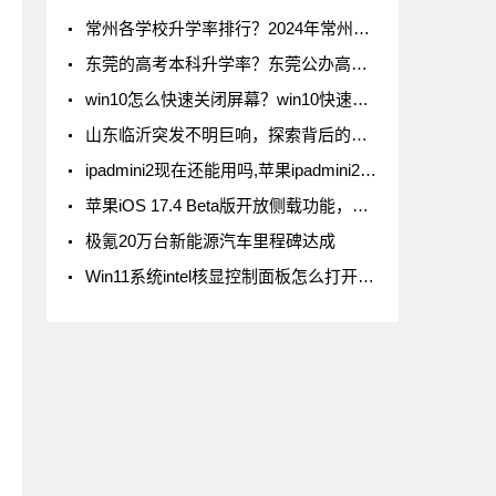
常州各学校升学率排行？2024年常州初中升学率排名
东莞的高考本科升学率？东莞公办高中录取率有多少
win10怎么快速关闭屏幕？win10快速关闭屏幕方法
山东临沂突发不明巨响，探索背后的真相
ipadmini2现在还能用吗,苹果ipadmini2现在还能用吗
苹果iOS 17.4 Beta版开放侧载功能，但iPad不在列
极氪20万台新能源汽车里程碑达成
Win11系统intel核显控制面板怎么打开-打开intel核显控制面板的方法