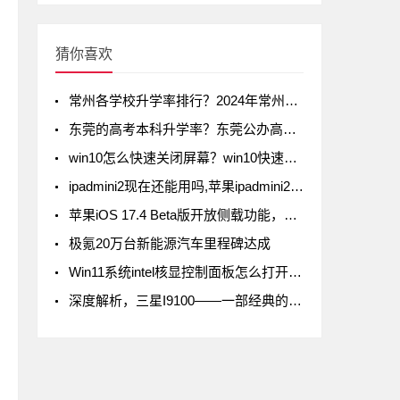
猜你喜欢
常州各学校升学率排行？2024年常州初中升学率排名
东莞的高考本科升学率？东莞公办高中录取率有多少
win10怎么快速关闭屏幕？win10快速关闭屏幕方法
ipadmini2现在还能用吗,苹果ipadmini2现在还能用吗
苹果iOS 17.4 Beta版开放侧载功能，但iPad不在列
极氪20万台新能源汽车里程碑达成
Win11系统intel核显控制面板怎么打开-打开intel核显控制面板的方法
深度解析，三星I9100——一部经典的智能手机传奇