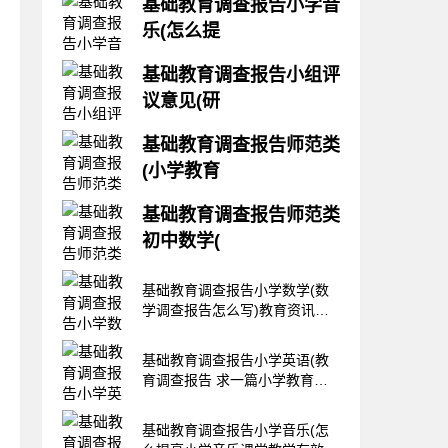
基础教育调查报告小学音
乐(怎么提
如何开展小学音乐欣赏课结题报
基础教育调查报告小组评
告1、根据自己的开题报告写好
议意见(研
调查报告。大多数小学一般每周
只安排两节音乐课，有的学校教
研究课题结题鉴定评审书如何填
师甚至连这两节课也要占用，去
基础教育调查报告师范类
写一、课题研究工作完成后，课
上其他的主课。③教师水平有
(小学教育
题负责人须填写《楚雄州教育科
限。很多学校的音乐教师奇缺，
学规划课题结题鉴定申请评审
一些学校只有一名教师，有的甚
小学教育个案调查报告怎么写啊
书》，经所在单位签署意见后，
基础教育调查报告师范类
至没有，由其他学科
调查就要设定一个时间段，收集
报州教育科学规划办。采用通讯
初中数学(
相应的表现材料，包括文字、图
形式时，所有参加的专家必须填
片等等；还有既然是个案，就要
数学调查报告怎么写可以抓住中
写书面鉴定意见。 研究
针对某一个对象，收集其各个方
基础教育调查报告小学数学(数
心，从数学角度上发现问题，然
面的具体表现，尤其是突出通过
学调查报告怎么写)教育资讯网-
后再扩展写。 数学调查报告怎
教育后与之前相比取得的进步。
教育行业资讯百科大全
么写可以抓住中心，从数学角度
报告应突出教育活动之前的状
上发现问题，然后再扩展写。求
基础教育调查报告小学英语(教
况，教育过程中的对
初一数学调查报告
育调查报告 求一篇小学教育调
http:///essay/article/summary/
查研究报告。 2000字左右的~谢
谢谢谢)教育资讯网-教育行业资
基础教育调查报告小学音乐(怎
讯百科大全