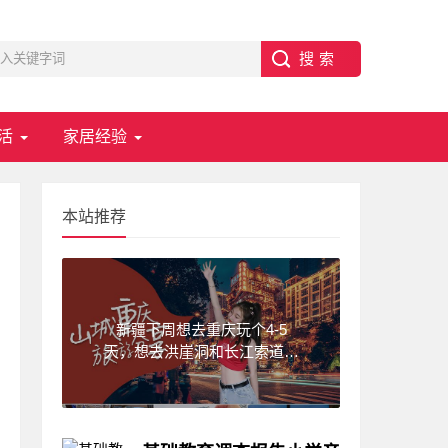
活
家居经验
本站推荐
新疆下周想去重庆玩个4-5
天，想去洪崖洞和长江索道，
武隆天坑,求一份重庆旅游攻
略！费用不要太高?