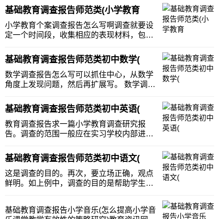
基础教育调查报告师范类(小学教育
小学教育个案调查报告怎么写啊调查就要设
定一个时间段，收集相应的表现材料，包括
文字、图片等等；还有既然是个案，就要针
对某一个对象，收集其各个方面的具体表
基础教育调查报告师范类初中数学(
现，尤其是突出通过教育后与之前相比取得
的进步。报告应突出教育活动之前的状况，
数学调查报告怎么写可以抓住中心，从数学
教育过程中的对
角度上发现问题，然后再扩展写。 数学调查
报告怎么写可以抓住中心，从数学角度上发
现问题，然后再扩展写。求初一数学调查报
基础教育调查报告师范类初中英语(
告http:///essay/article/summary/
教育调查报告求一篇小学教育调查研究报
告。调查的范围一般应在实习学校内部进
行。拟定调查提纲，安排调查时间。提出调
查提纲，征求各方面的意见，送交指导教师
基础教育调查报告师范类初中语文(
审阅。 教育调查报告 求一篇小学教育调查研
究报告。 2000字左右的
这是调查的目的。再次，要立场正确，观点
鲜明。如上例中，调查的目的是帮助学生树
立勤俭节约的美德，结合学生的生活实际，
解决乱花钱、互相攀比、超前消费等不良习
基础教育调查报告小学音乐(怎么提高小学音
惯和问题。调查报告一般由标题和正文两部