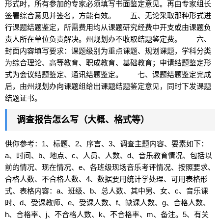
形式时，所有参加的专家必须填写书面鉴定意见。再由专家组长
签署综合意见并签名，方能有效。 五、无论采取那种形式进
行课题结题鉴定，所需费用均从课题研究经费中开支或由课题负
责人所在单位负责解决。州规划办不收取结题鉴定费。 六、
封面内容填写要求：课题级别为重点课题、规划课题，学科分类
为综合理论、高等教育、职成教育、基础教育；申请结题鉴定形
式为会议结题鉴定、通讯结题鉴定。 七、课题结题鉴定完成
后，由州规划办向课题组给出课题结题鉴定意见，同时下发课题
结题证书。
调查报告怎么写（大概、格式等）
供你参考：1、标题、2、序言、3、调查主题内容、要素如下：
a、时间、b、地点、c、人员、人数、d、
音乐
教育情况、包括以
前的情况、现在情况、e、各班级现场
音乐
考评情况、按照要求、
合格人数、不合格人数、4、数据要用统计学处理、可用表格形
式、表格内容：a、班级、b、总人数、其中男、女、c、
音乐
课
时、d、受课教师、e、受课人数、f、缺课人数、g、合格人数、
h、合格率、j、不合格人数、k、不合格率、m、备注。5、有关