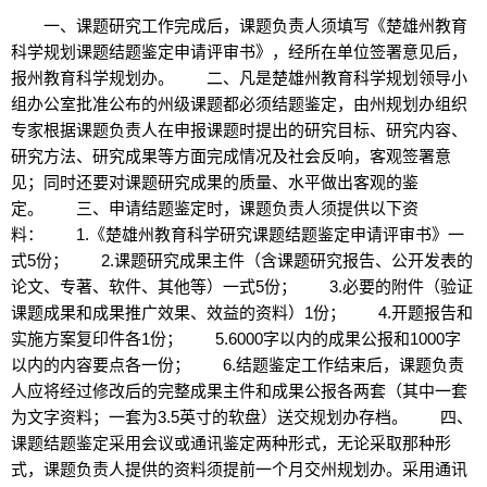
一、课题研究工作完成后，课题负责人须填写《楚雄州教育
科学规划课题结题鉴定申请评审书》，经所在单位签署意见后，
报州教育科学规划办。 二、凡是楚雄州教育科学规划领导小
组办公室批准公布的州级课题都必须结题鉴定，由州规划办组织
专家根据课题负责人在申报课题时提出的研究目标、研究内容、
研究方法、研究成果等方面完成情况及社会反响，客观签署意
见；同时还要对课题研究成果的质量、水平做出客观的鉴
定。 三、申请结题鉴定时，课题负责人须提供以下资
料： 1.《楚雄州教育科学研究课题结题鉴定申请评审书》一
式5份； 2.课题研究成果主件（含课题研究报告、公开发表的
论文、专著、软件、其他等）一式5份； 3.必要的附件（验证
课题成果和成果推广效果、效益的资料）1份； 4.开题报告和
实施方案复印件各1份； 5.6000字以内的成果公报和1000字
以内的内容要点各一份； 6.结题鉴定工作结束后，课题负责
人应将经过修改后的完整成果主件和成果公报各两套（其中一套
为文字资料；一套为3.5英寸的软盘）送交规划办存档。 四、
课题结题鉴定采用会议或通讯鉴定两种形式，无论采取那种形
式，课题负责人提供的资料须提前一个月交州规划办。采用通讯