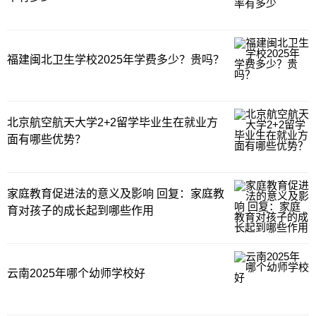
福建闽北卫生学校2025年学费多少？贵吗？
北京航空航天大学2+2留学毕业生在就业方
面有哪些优势？
家庭教育促进法的意义及影响 回复：家庭教
育对孩子的成长起到哪些作用
云南2025年哪个幼师学校好