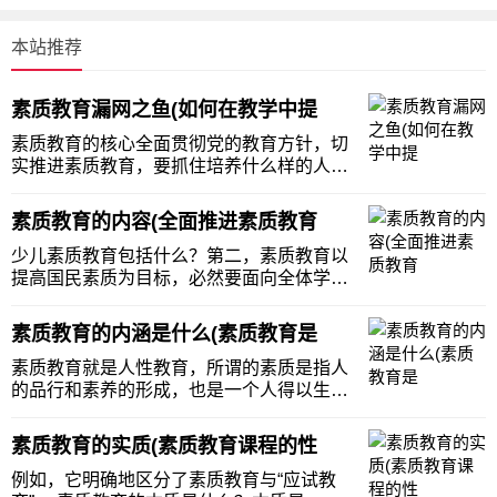
本站推荐
素质教育漏网之鱼(如何在教学中提
素质教育的核心全面贯彻党的教育方针，切
实推进素质教育，要抓住培养什么样的人和
如何培养人这个根本问题。素质教育的核心
就是人的全面发展，是思想道德素质、文化
素质教育的内容(全面推进素质教育
素质、科学素质和身体心理素质四方面的辨
证统一协调发展，文化素质是其中重要的组
少儿素质教育包括什么？第二，素质教育以
成部分。如何
提高国民素质为目标，必然要面向全体学
生，面向每一位未来的国民；而“应试教育”
则把目光盯在少数升学有望的学生身上，弃
素质教育的内涵是什么(素质教育是
多数学生于不顾，甚至不惜将正常儿童扣上
“弱智”帽子，使其不列入分数统计。
素质教育就是人性教育，所谓的素质是指人
的品行和素养的形成，也是一个人得以生存
的空间内容。素质教育也是让人明确自身所
拥有的一切是否合乎逻辑和需要，是否能保
素质教育的实质(素质教育课程的性
持身心健康的底蕴、让人更好地承受一切和
享受一切，这样人才会变得比较成熟和完
例如，它明确地区分了素质教育与“应试教