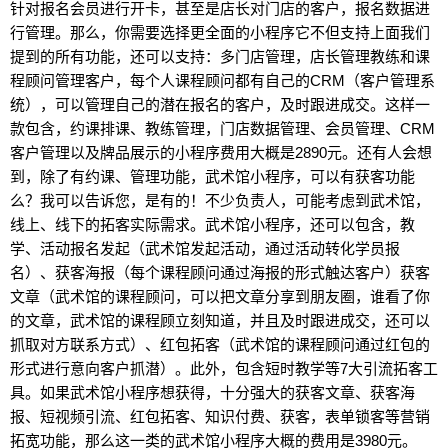
针对报名会员进行开卡，甚至是店长对门店的客户，报名数据进
行管理。那么，你需要选择更全面的小程序它不但支持上面我们
提到的所有功能，还可以支持：多门店管理，店长管理教练和课
程顾问管理客户，每个人课程顾问都有自己的CRM（客户管理系
统），可以管理自己的潜在报名的客户，及时跟进成交。这样一
款包含，约课排课、教练管理，门店数据管理、会员管理、CRM
客户管理以及牌品展示的小程序费用大概是2890元。还有人会想
到，除了有约课、管理功能，武术馆小程序，可以有获客功能
么？我可以告诉您，是有的！不少负责人，可能考虑到武术馆，
线上、线下的拓客实际需求。武术馆小程序，还可以包含，教
学、活动报名发起（武术馆发起活动，通过活动转化学员报
名）、获客海报（每个课程顾问通过海报的形式触达客户）获客
文章（武术馆的课程顾问，可以把文章分享到朋友圈，谁看了你
的文章，武术馆的课程顾立刻知道，并且及时跟进成交，还可以
抓取对方联系方式）、红包拓客（武术馆的课程顾问通过红包的
形式进行意向客户抓潜）。此外，包含短时教学等7大引流拓客工
具。如果武术馆小程序想获得，十分强大的获客文章、获客海
报、短视频引流、红包拓客、知识付费、获客，表单锁客等营销
拓宽功能，那么这一类的武术馆小程序大概的费用是3980元。