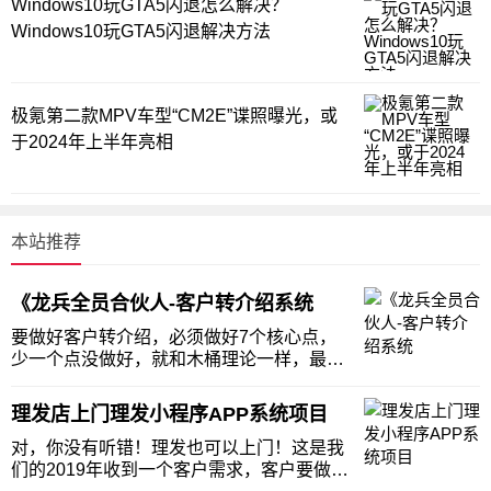
Windows10玩GTA5闪退怎么解决？
Windows10玩GTA5闪退解决方法
极氪第二款MPV车型“CM2E”谍照曝光，或
于2024年上半年亮相
本站推荐
《龙兵全员合伙人-客户转介绍系统
要做好客户转介绍，必须做好7个核心点，
少一个点没做好，就和木桶理论一样，最短
的木块，决定了装水的容量，也就决定了转
介绍的效果！这是目前全网最系统、最全
理发店上门理发小程序APP系统项目
面、最落地的转介绍策略和工具，一学就
会，一定有效！为什么99%的企业做不好转
对，你没有听错！理发也可以上门！这是我
介绍？1、老客
们的2019年收到一个客户需求，客户要做上