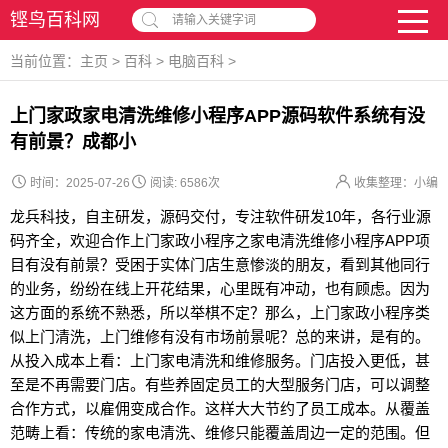
铿鸟百科网
请输入关键字词
当前位置：
主页
>
百科
>
电脑百科
>
上门家政家电清洗维修小程序APP源码软件系统有没
有前景？成都小
时间：2025-07-26
阅读:
6586次
收集整理：小编
龙兵科技，自主研发，源码交付，专注软件研发10年，各行业源
码齐全，欢迎合作上门家政小程序之家电清洗维修小程序APP项
目有没有前景？受困于实体门店生意惨淡的朋友，看到其他同行
的业务，纷纷在线上开花结果，心里既有冲动，也有顾虑。因为
这方面的系统不熟悉，所以举棋不定？那么，上门家政小程序类
似上门清洗，上门维修有没有市场前景呢？总的来讲，是有的。
从投入成本上看：上门家电清洗和维修服务。门店投入更低，甚
至是不再需要门店。有些养固定员工的大型服务门店，可以调整
合作方式，以雇佣变成合作。这样大大节约了员工成本。从覆盖
范畴上看：传统的家电清洗、维修只能覆盖周边一定的范围。但