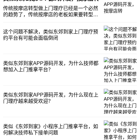
能的条件，这个条件离谱吧，一旦我们答应
这个条件，那以后她想要什么功能，我们都
传统按摩店转型做上门理疗已经是一个必然
得给他免费开
的趋势了，传统按摩店的老板如果要转型做
上门理疗，那么千万小心不要踩坑！这个坑
是什么呢？就是找合伙人一定要谨慎。我们
这个问题不解决，类似东郊到家上门理疗预
就遇到这么一个事，两个做传统按摩店的客
约平台有可能会面临倒闭
户从福建飞过来和我们购买这个系统，在公
司的时候谈的
类似东郊到家APP源码开发，为什么技师都
想加入上门推拿平台？
类似东郊到家APP源码开发，为什么现在上
门理疗越来越受欢迎？
类似《东郊到家》小程序上门推拿平台，如
何解决技师私下接单问题