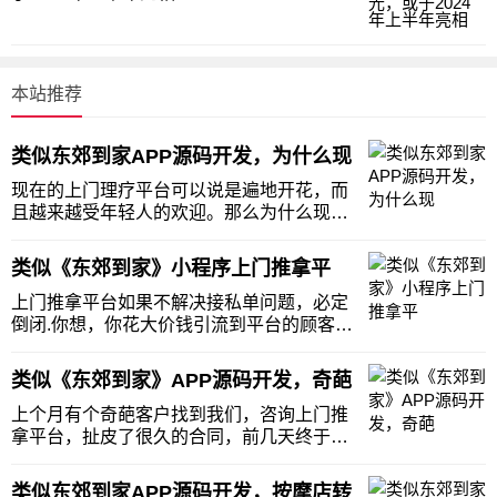
本站推荐
类似东郊到家APP源码开发，为什么现
现在的上门理疗平台可以说是遍地开花，而
且越来越受年轻人的欢迎。那么为什么现在
的上门理疗越来越受欢迎了呢？其实上门理
疗平台早在15年就出现在北京，上海等一线
类似《东郊到家》小程序上门推拿平
大城市了，许多投资者都相当看好这一项
目，纷纷投资，当年的1元钱上门理疗，免
上门推拿平台如果不解决接私单问题，必定
费上门理疗的
倒闭.你想，你花大价钱引流到平台的顾客，
只消费一次后，技师就让顾客直接联系跳过
平台，顾客消费一次的利润根本抵消不了引
类似《东郊到家》APP源码开发，奇葩
流的成本，如果所有技师都接私单了，那平
台不倒闭才怪了。那么如何解决技师接私单
上个月有个奇葩客户找到我们，咨询上门推
问题？两个
拿平台，扯皮了很久的合同，前几天终于签
了，为什么说他奇葩呢？签合同的时候，要
求我们在合同里添上无条件免费为他开发功
类似东郊到家APP源码开发，按摩店转