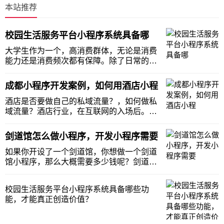
本站推荐
校园生活服务平台小程序系统具备哪
大学生作为一个，高消费群体，无论是消费
能力还是消费频次都有保障。除了日常的吃
穿，学习资料的采购更多的需求逐步凸显。
提出最多的局势，校园外卖，校园跑腿，校
成都小程序开发案例，如何用酒店小程
园二手交易，以及兼职找人的需求，甚至代
取快递也是最近一个新的需求，那么，打算
酒店是否要做自己的私域流量？，如何做私
创业的大学生
域流量？酒店行业，在互联网的入场后。客
源的来源方式，有了一个明显的变化。从原
来的依靠旅行社，到更加依赖平台。两者，
剑道馆怎么做小程序，开发小程序需要
先后的成为酒店，客源的主要渠道。在渠道
的日益逼迫下，一些酒店开始探索建立自己
如果你开设了一个剑道馆，你想做一个剑道
网络来源渠道
馆小程序，那么大概需要多少钱呢？剑道馆
小程序的费用，跟小程序的功能复杂程度相
关。通常来讲，功能越复杂，费用越高。如
校园生活服务平台小程序系统具备哪些功
果你的剑道馆小程序，只需要展示机构形象
能，才能真正创造价值？
和基础功能，费用就很便宜。例如：剑道馆
的资质、环境