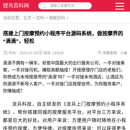
铿鸟百科网
请输入关键字词
当前位置：
主页
>
百科
>
电脑百科
>
搭建上门按摩预约小程序平台源码系统，做按摩界的
“滴滴”，轻松
时间：2025-07-26
阅读:
1856次
收集整理：小编
滴滴不拥有一辆车，却是中国最大的出行服务公司，一手对接乘
客，一手对接司机，赚取高额抽成！开按摩理疗门店的老板们，
你想成为本地按摩界的“滴滴”吗？一手对接本地酒店，让酒店为
你源源不断导入客户，一手对接门店按摩技师，为你服务客户，
你赚抽成？
龙兵科技，自主研发的《龙兵上门按摩预约小程序系
统》，帮你搭建同城的按摩服务平台，对平台三方来说，
都是巨大的好处。对用户来说：方便用户随时随地在小程
序预约按摩，方便快捷。对按摩技师来说：可以获得更多