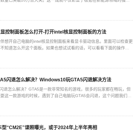
数量已突破20万台大关。这一成就不仅彰显了极氪在新能源领域的强劲
刷新着新势力品牌的最快交付纪录，同时保持着全球唯一的新能源
el核显控制面板怎么打开-打开intel核显控制面板的方法
伴想开自己电脑的intel核显控制面板来看显卡驱动信息。里面可以检查更
们不知道怎么开这个面板。如果也想试试看的话，可以看看下面的操作方
核显控制面板的方法1. 右键桌面空白处，就能打开英特
GTA5闪退怎么解决？Windows10玩GTA5闪退解决方法
GTA5闪退怎么解决？GTA5是一款非常知名的游戏，很多的玩家都在畅玩，但
耍这一款游戏的时候，遇到了自己电脑玩GTA5会闪退，这个问题我们怎
编为大家带来详细的解决方法介绍，快来看看吧！
型“CM2E”谍照曝光，或于2024年上半年亮相