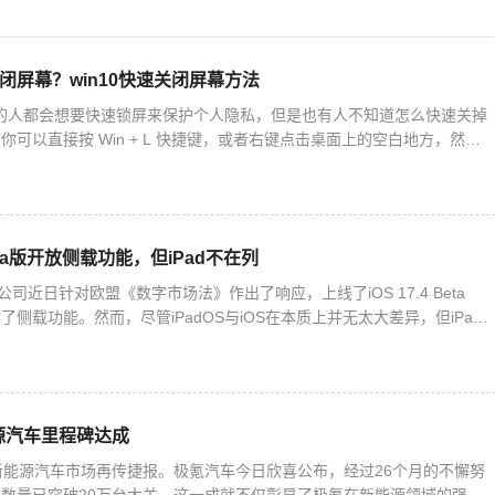
关闭屏幕？win10快速关闭屏幕方法
10 的人都会想要快速锁屏来保护个人隐私，但是也有人不知道怎么快速关掉
可以直接按 Win + L 快捷键，或者右键点击桌面上的空白地方，然后
。下面我们就来详细说一下 Win10 快速
 Beta版开放侧载功能，但iPad不在列
公司近日针对欧盟《数字市场法》作出了响应，上线了iOS 17.4 Beta
侧载功能。然而，尽管iPadOS与iOS在本质上并无太大差异，但iPad
。这意味着，安装第三方应用商店以及从第
源汽车里程碑达成
新能源汽车市场再传捷报。极氪汽车今日欣喜公布，经过26个月的不懈努