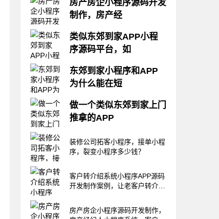
房产房企小程序源码开发
制作，房产经
龙兵科技，自主研发，源码交
类似东郊到家APP小程
付，专注软件研发10年，各行业
序源码平台，如
源码齐全，欢迎合作现在房屋中
介市场一片哀鸿，目前，最大的
龙兵科技，自主研发，源码交
问题主要集中在，房屋的销售遇
东郊到家小程序和APP
付，专注软件研发10年，各行业
到了瓶颈，原来开盘告罄的情况
为什么能在短
源码齐全，欢迎合作类似东郊到
已经一去不复返。那么，动辄数
家的APP小程序上门推拿项目，
百个业务员的房产中介，承担着
龙兵科技，自主研发，源码交
技师是怎么合作的呢？前几天，
做一个类似东郊到家上门
高额人工成本。所
付，专注软件研发10年，各行业
我的一个客户找到我们。这个客
推拿的APP
源码齐全，欢迎合作东郊到家小
户年前采购了我们的一套上门推
程序APP上门推拿服务项目为什
拿小程序APP源码。客户目前运
龙兵科技，自主研发，源码交
么在短短时间发展这么快呢？根
装修公司拓客小程序，接单小程
营良好。最近
付，专注软件研发10年，各行业
据我们观察。目前，东郊到家
序，裂变小程序多少钱？
源码齐全，欢迎合作做一个而类
APP小程序上门推拿项目，已经
似东郊到家上门推拿的APP公众
在全国十多个城市开设了分站。
号系统需要多少钱呢？最近两
客户转介绍系统小程序APP源码
而且基本上都运
年，东郊到家这种上门推拿服务
开发制作案例，让老客户转介绍
获得成功，而且得到了业内人士
效果
的青睐。同行们都想纷纷投入其
房产房企小程序源码开发制作，
中，进行线上运营