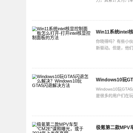
力，其累计交付汽车
实力，更使其持续
Win11系统int
你晓得吗？有些小伙
新驱动。但是，他
法哦！打开intel
Windows10玩
Windows10玩
是很多的用户们在玩
么解决呢？下面小
极氪第二款MPV车