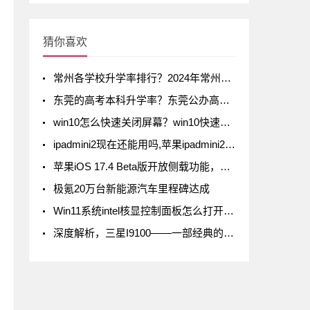
猜你喜欢
常州各学校升学率排行？2024年常州初中升学率排名
东莞的高考本科升学率？东莞公办高中录取率有多少
win10怎么快速关闭屏幕？win10快速关闭屏幕方法
ipadmini2现在还能用吗,苹果ipadmini2现在还能用吗
苹果iOS 17.4 Beta版开放侧载功能，但iPad不在列
极氪20万台新能源汽车里程碑达成
Win11系统intel核显控制面板怎么打开-打开intel核显控制面板的方法
深度解析，三星I9100——一部经典的智能手机传奇