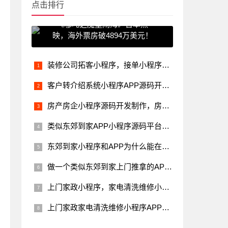
点击排行
《哪吒之魔童闹海》日本热
映，海外票房破4894万美元！
装修公司拓客小程序，接单小程序，裂变小程序多少钱？
客户转介绍系统小程序APP源码开发制作案例，让老客户转介绍效果
房产房企小程序源码开发制作，房产经纪人小程序系统，客户转介绍
类似东郊到家APP小程序源码平台，如何招募技师？为什么要让技师
东郊到家小程序和APP为什么能在短短时间内，发展这么快呢？
做一个类似东郊到家上门推拿的APP公众号系统需要多少钱？
上门家政小程序，家电清洗维修小程序APP源码软件系统，应该具备
上门家政家电清洗维修小程序APP源码软件系统有没有前景？成都小