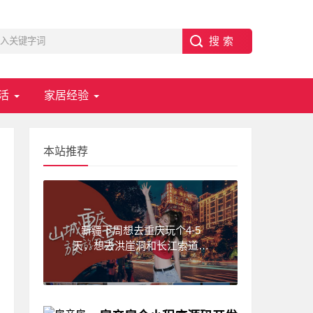
活
家居经验
本站推荐
新疆下周想去重庆玩个4-5
天，想去洪崖洞和长江索道，
武隆天坑,求一份重庆旅游攻
略！费用不要太高?