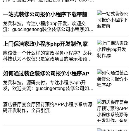
理商反馈更新的基础上，沟通了30家装修公
司后，针对装修企业的痛点，专门研发这款
一站式装修公司报价小程序下载带前
装企营销系统。《龙兵装企获客系统》3大
创新优势以员工为中心，赋能员工引流成交
龙兵科技，专注小程序app开发，欢迎交
的营
流：guocingertong装企装修公司小程序如何
做到一站式服务？我们做一个装修小程序选
择的标准应该是什么样子呢？是做一个只能
上门保洁家政小程序php开发制作,家
展示案例的小程序吗？或者是做一个只能管
理工地的小程序，还是要做一个智能内部
应该做一个什么样的家政服务小程序？龙兵
科技认为不仅仅只是家政项目的展示和预
约。更加重要的是如何帮助家政企业获取更
多的客户？如何让客户不断的转介绍？如何
如何通过装企装修公司报价小程序AP
让异业的商家比如说小区周边的洗衣店、便
利店、快递驿站向你介绍业务？如何方便员
龙兵科技，源码交付，专注小程序app开
工洞察客户的需
发，欢迎交流：guocingertong装修公司如何
进行异业合作，引流获客？装修公司的客户
群体与很多建材商的客户群体基本上是一致
酒店餐厅宴会厅预订预约APP小程序系统源
的。异业合作也是装修公司获取客户的重要
码开发制作，全员引流
手段之一。但是无一例外，大部分装修公