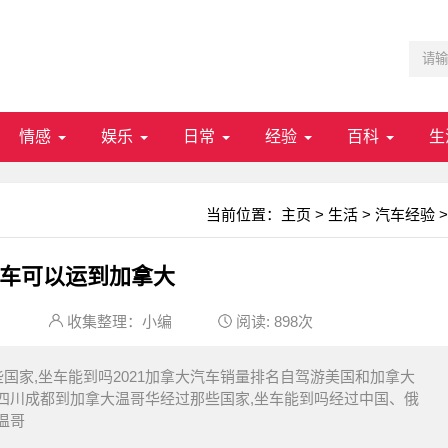
情感
娱乐
日常
经验
百科
生
当前位置：
主页
>
生活
>
汽车经验
>
车可以运到加拿大
：
收集整理：小编
阅读:
898次
国家,坐车能到吗2021加拿大汽车销量排名自驾游美国和加拿大
四川成都到加拿大温哥华经过那些国家,坐车能到吗经过中国、俄
温哥