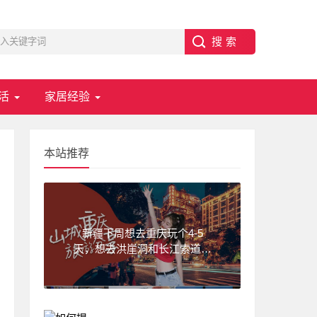
活
家居经验
本站推荐
新疆下周想去重庆玩个4-5
天，想去洪崖洞和长江索道，
武隆天坑,求一份重庆旅游攻
略！费用不要太高?