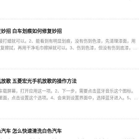
种用于汽车发动机防冻润滑和冷却的液体。这是水无法替代的。加水
妙招 白车划痕如何修复妙招
接打蜡就可以。2、能看到有明显划痕，没有伤到色漆，先清理漆面，用
复擦拭，再用干净毛巾擦掉就可以。3、伤到色漆，但没有伤到底漆，表
打蜡抛光，反复操作几次就可以。4、划痕伤到了底漆，洗干净后
放歌 五菱宏光手机放歌的操作方法
车载屏幕，打开应用这一项。2、下一步，需要点击蓝牙音乐这个图标。
里面，点击设置这个选项。4、会来到设置界面中，选择蓝牙进入。5、这
钮打开蓝牙。6、在这里，选择相关设备进行连接。7、如果没
汽车 怎么快速清洗白色汽车