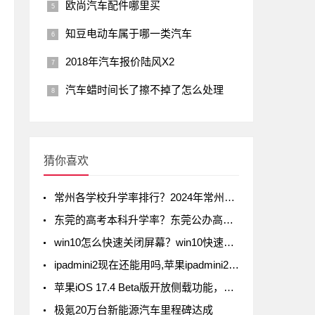
欧尚汽车配件哪里买
知豆电动车属于哪一类汽车
2018年汽车报价陆风X2
汽车蜡时间长了擦不掉了怎么处理
猜你喜欢
常州各学校升学率排行？2024年常州初中升学率排名
东莞的高考本科升学率？东莞公办高中录取率有多少
win10怎么快速关闭屏幕？win10快速关闭屏幕方法
ipadmini2现在还能用吗,苹果ipadmini2现在还能用吗
苹果iOS 17.4 Beta版开放侧载功能，但iPad不在列
极氪20万台新能源汽车里程碑达成