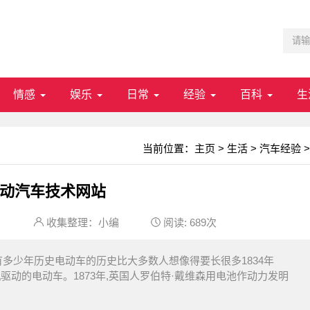
情感
娱乐
日常
经验
百科
生
当前位置：
主页
>
生活
>
汽车经验
>
动汽车技术网站
：
收集整理：小编
阅读:
689次
多少年历史电动车的历史比大多数人想像得要长很多1834年
流电机驱动的电动车。1873年,英国人罗伯特·戴维森用电池作动力发明