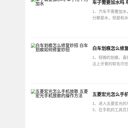
车子需要加水吗 
1、汽车不需要加水
分都是水，但是和水
物质合成。它是一
白车划痕怎么修复
1、轻微的划痕，直
沾上牙膏的软毛巾往
面清洗干净之后直接
五菱宏光怎么手机
1、进入五菱宏光的
3、在手机的工具页
个时候，点击对应按