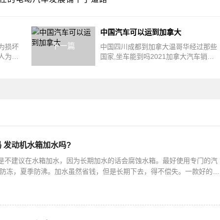
中国汽车可以运到加拿大
下一篇
为损坏
中国四川成都到加拿大温哥华经过那些
人为损
国家,坐车能到吗2021加拿大汽车销量
三包
排名自驾游美国和加拿大怎么安排路
 发动机水箱加水吗?
是不建议在水箱加水，因为长期加水的话会腐蚀水箱。最好使用专门的汽
季防冻，夏季防沸。加水虽然省钱，但是长期下去，得不偿失。一款好的防
。 夏季，常有人以为防冻液用不上了，不少人用普通的自来水