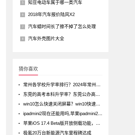
知豆电动车属于哪一类汽车
2018年汽车报价陆风X2
汽车蜡时间长了擦不掉了怎么处理
汽车外壳图片大全
猜你喜欢
常州各学校升学率排行？2024年常州初中升学率排名
东莞的高考本科升学率？东莞公办高中录取率有多少
win10怎么快速关闭屏幕？win10快速关闭屏幕方法
ipadmini2现在还能用吗,苹果ipadmini2现在还能用吗
苹果iOS 17.4 Beta版开放侧载功能，但iPad不在列
极氪20万台新能源汽车里程碑达成