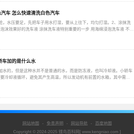
汽车 怎么快速清洗白色汽车
枪，水压要足，先把车子用水打湿，要从上往下，均匀打湿。2、涂抹洗
泡沫效果好的洗车液 涂抹洗车液特别重要的一步 用海绵浸泡洗车液 不要
下往上涂抹 达到均匀效果为止.3、用干净的清水冲车，先
轿车加的是什么水
加水的，但是这种水并不是普通的水，而是防冻液，也叫冷却液。小轿车
需要冷却液循环，避免其产生高温，所以发动机有前置的水箱，其中需要
2、而发动机舱内有防冻液的水壶，上面会有刻度线，液面需保持在
网站地图
-
免责声明
-
网站导航
-
百度地图
Copyright © 2024-2025 铿鸟百科网[ www.kengniao.com ]