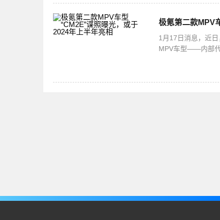
极氪第二款MPV车
1月17日消息，近日
MPV车型——内部代
年与大家正式见面