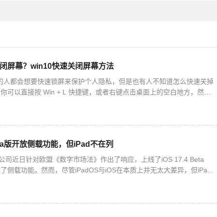
关闭屏幕？win10快速关闭屏幕方法
10 的人都会想要快速锁屏来保护个人隐私，但是也有人不知道怎么快速关掉
可以直接按 Win + L 快捷键，或者右键点击桌面上的空白地方，然后
。下面我们就来详细说一下 Win10 快速
 Beta版开放侧载功能，但iPad不在列
公司近日针对欧盟《数字市场法》作出了响应，上线了iOS 17.4 Beta
侧载功能。然而，尽管iPadOS与iOS在本质上并无太大差异，但iPad
。这意味着，安装第三方应用商店以及从第