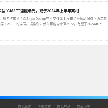
型“CM2E”谍照曝光，或于2024年上半年亮相
，知名汽车博主@SugarDesign在社交媒体上发布了极氪品牌旗下第二款
号“CM2E”的谍照。据推测，新车可能为小型MPV，有望于2024年上半
。 从曝光的谍照中可以看出，极氪CM
网站地图
-
免责声明
-
网站导航
-
百度地图