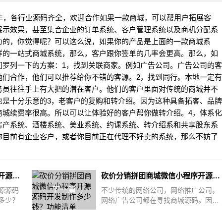
年，各行业源码齐全，欢迎合作如果一款商城，可以帮用户拓展客
展示效果，甚至集合企业的订单系统、客户管理系统以及商机分配系
力的，你觉得呢？可以这么说，如果你的产品是上面的一款商城系
样的一站式商城系统，那么，客户跟你签单的几率会更高。那么，如
们罗列一下的方案：1，找到关联商家。例如广告公司。广告公司的客
他们合作，他们可以推荐给你不错的客源。2，找到同行。本地一定有
务员往往手上有大把的潜在客户。他们的客户里面对传统的商城并不
也是十分乐意的3，老客户的复购和转介绍。因为这种具备拓客、品牌
商城续费率很高。所以可以让体验好的客户帮你做转介绍。4，体系化
房产系统、酒楼系统、美业系统、约课系统、转介绍系和共享股东系
你目前有企业客户，或者你目前正在代理不好卖的系统，那么不妨了
加盟或者购买商城微信小程序开源源码开发制作多少钱，合作的费用
砍价分销拼团商城微信小程序开源源码开发制作多少钱？功能清单
下一篇
源源码
不少传统的网络公司，网络推广公司，
多少？
网络广告公司都在寻找商城源码。因为
自己手上有大把的企业客户，但是传统
的网