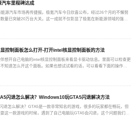
源汽车里程碑达成
新能源汽车市场再传捷报。极氪汽车今日欣喜公布，经过26个月的不懈努
数量已突破20万台大关。这一成就不仅彰显了极氪在新能源领域的强劲
刷新着新势力品牌的最快交付纪录，同时保持着全球唯一的新能源
el核显控制面板怎么打开-打开intel核显控制面板的方法
伴想开自己电脑的intel核显控制面板来看显卡驱动信息。里面可以检查更
们不知道怎么开这个面板。如果也想试试看的话，可以看看下面的操作方
核显控制面板的方法1. 右键桌面空白处，就能打开英特
GTA5闪退怎么解决？Windows10玩GTA5闪退解决方法
GTA5闪退怎么解决？GTA5是一款非常知名的游戏，很多的玩家都在畅玩，但
耍这一款游戏的时候，遇到了自己电脑玩GTA5会闪退，这个问题我们怎
编为大家带来详细的解决方法介绍，快来看看吧！