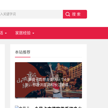
活
家居经验
本站推荐
新疆下周想去重庆玩个4-5
天，想去洪崖洞和长江索道，
武隆天坑,求一份重庆旅游攻
略！费用不要太高?