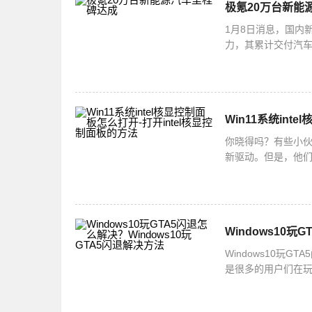
极氪20万台新能
1月8日消息，国内
力，其累计交付汽车
实力，更使其持续
Win11系统int
你晓得吗？有些小伙
新驱动。但是，他
法哦！打开intel
Windows10玩
Windows10玩
是很多的用户们在玩
么解决呢？下面小