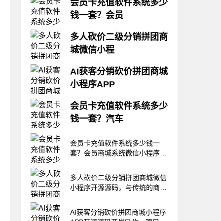
会员卡充值软件系统多少
钱一套？会员
龙兵科技，自主研发，专注软件
多人砍价二级分销拼团商
行业10年，各行业源码齐全，欢
城微信小程
迎同行咨询！《龙兵会员营销系
统》一站式帮你解决营销的问
龙兵科技，自主研发，源码交
题，帮你洞察顾客的意向，帮你
AI获客分销砍价拼团商城
付，专注软件研发10年，各行业
去做会员的管理和跟进，帮你去
小程序APP
源码齐全，欢迎合作龙兵一站式
做会员的种草和软文营销，帮你
商城系统，与传统商城的差别点
去监督员工推广执行，这样的会
龙兵科技，自主研发，源码交
在哪儿？为什么说，龙兵一站式
会员卡充值软件系统多少
员管理系统，你想
付，专注软件研发10年，各行业
商城的续费率更高，更能解决商
钱一套？汽车
源码齐全，欢迎合作昨天，杭州
户的问题，可以给企业和商户带
的客户宋总，刚刚到我们公司交
来流量。为什么销售龙兵一站式
龙兵科技，自主研发，源码交
流工作。宋总是在2019年，就
会员卡充值软件系统多少钱一
商城的网络公司，
付，专注软件研发10年，各行业
跟我们合作了产品的一家网络销
套？会员商城系统微信小程序开
源码齐全，欢迎合作这个洗车美
售公司。宋总曾经代理过很多款
源源码
容店会员福利,让客户求着充
小程序产品，不是入不敷出，就
值，充值1000元，送200元打
多人砍价二级分销拼团商城微信
是被产品公司的
蜡，返500元，充值全返，挑战
小程序开源源码，与传统的商城
年赚16万？一个汽车美容店的神
有什
操作，一个营销方案，就解决客
AI获客分销砍价拼团商城小程序
流和现金流