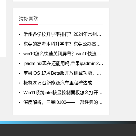
猜你喜欢
常州各学校升学率排行？2024年常州初中升学率排名
东莞的高考本科升学率？东莞公办高中录取率有多少
win10怎么快速关闭屏幕？win10快速关闭屏幕方法
ipadmini2现在还能用吗,苹果ipadmini2现在还能用吗
苹果iOS 17.4 Beta版开放侧载功能，但iPad不在列
极氪20万台新能源汽车里程碑达成
Win11系统intel核显控制面板怎么打开-打开intel核显控制面板的方法
深度解析，三星I9100——一部经典的智能手机传奇