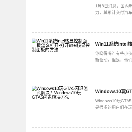
1月8日消息，国内
力，其累计交付汽车
实力，更使其持续
Win11系统int
你晓得吗？有些小伙
新驱动。但是，他
法哦！打开intel
Windows10玩
Windows10玩
是很多的用户们在玩
么解决呢？下面小