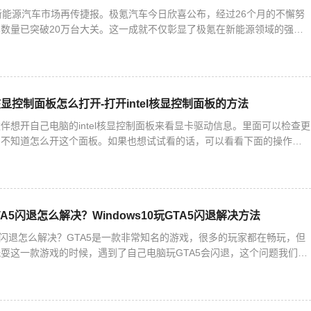
新能源汽车市场再传捷报。极氪汽车今日欣喜公布，经过26个月的不懈努
数量已突破20万台大关。这一成就不仅彰显了极氪在新能源领域的强劲
刷新着新势力品牌的最快交付纪录，同时保持着全球唯一的新能源
el核显控制面板怎么打开-打开intel核显控制面板的方法
伴想开自己电脑的intel核显控制面板来看显卡驱动信息。里面可以检查更
们不知道怎么开这个面板。如果也想试试看的话，可以看看下面的操作方
核显控制面板的方法1. 右键桌面空白处，就能打开英特
GTA5闪退怎么解决？Windows10玩GTA5闪退解决方法
GTA5闪退怎么解决？GTA5是一款非常知名的游戏，很多的玩家都在畅玩，但
耍这一款游戏的时候，遇到了自己电脑玩GTA5会闪退，这个问题我们怎
编为大家带来详细的解决方法介绍，快来看看吧！