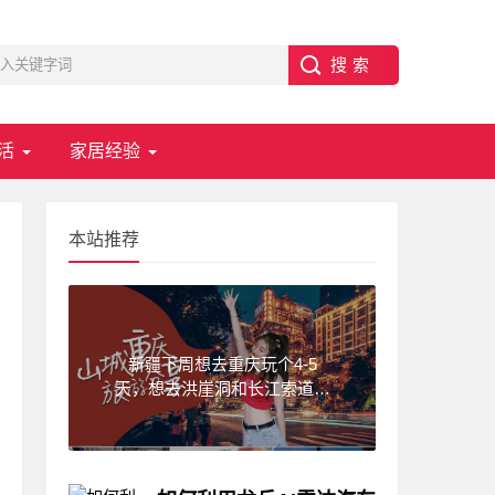
活
家居经验
本站推荐
新疆下周想去重庆玩个4-5
天，想去洪崖洞和长江索道，
武隆天坑,求一份重庆旅游攻
略！费用不要太高?