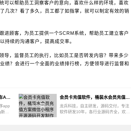
达系统可以帮助员工洞察客户的意向，喜欢什么样的环境，喜欢
了几次？看了多久，员工都了如指掌，就可以制定有效的销
工跟进顾客，为员工提供一个SCRM系统，帮助员工建立客户
以持续的沟通客户，提高成交率。
便领导，监督员工的执行，比如员工是否转发内容？带来多少
业绩？会进行一个全面的业绩排行榜，方便领导进行监督和
如何利用龙兵AI雷达汽车二手车APP小程序源码，多做1000万营业额
会员卡充值软件，桶装水会员充值方案微信小程序开源源码开发制作
下一篇
app
龙兵科技，自主研发，源码交付，专注
ng新车
软件研发10年，各行业源码齐全，欢迎
如果你
合作今天一个做桶装水的顾客咨询我，
如何开展全