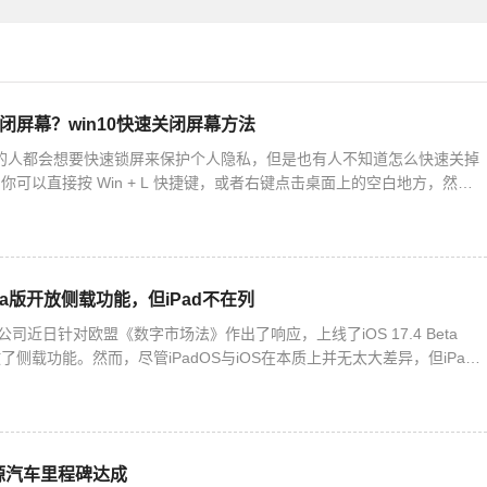
关闭屏幕？win10快速关闭屏幕方法
10 的人都会想要快速锁屏来保护个人隐私，但是也有人不知道怎么快速关掉
可以直接按 Win + L 快捷键，或者右键点击桌面上的空白地方，然后
。下面我们就来详细说一下 Win10 快速
 Beta版开放侧载功能，但iPad不在列
公司近日针对欧盟《数字市场法》作出了响应，上线了iOS 17.4 Beta
侧载功能。然而，尽管iPadOS与iOS在本质上并无太大差异，但iPad
。这意味着，安装第三方应用商店以及从第
源汽车里程碑达成