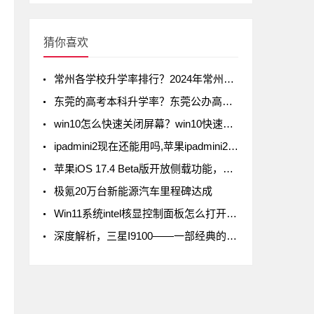
猜你喜欢
常州各学校升学率排行？2024年常州初中升学率排名
东莞的高考本科升学率？东莞公办高中录取率有多少
win10怎么快速关闭屏幕？win10快速关闭屏幕方法
ipadmini2现在还能用吗,苹果ipadmini2现在还能用吗
苹果iOS 17.4 Beta版开放侧载功能，但iPad不在列
极氪20万台新能源汽车里程碑达成
Win11系统intel核显控制面板怎么打开-打开intel核显控制面板的方法
深度解析，三星I9100——一部经典的智能手机传奇