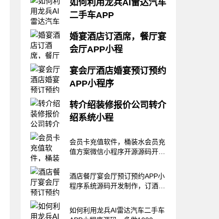
如何利用龙兵AI雷达汽车
二手车APP
龙兵科技，自主研发，专注小程
婚宴酒店订酒席，餐厅宴
序app开发，欢迎交流：
会厅APP小程
guocingertong新车二手车老
板，你们有没有想过？如果你们
宴会厅应该做一个什么样的宴会
有100个员工，每个员工手机里
宴会厅酒店婚宴预订预约
厅预定小程序？除了满足基础的
面有1000个潜在微信客户，那
APP小程序
宴会厅预定功能，更加重要的是
么你们就拥有十万个潜在客户资
可以以数据为驱动，帮助宴会厅
源。那么这些潜在客户资源能不
龙兵科技，自主研发，源码交
的老板科学决策，比如通过数据
转介绍装修报价公司转介
能成交
付，专注软件研发10年，各行业
洞察客户的需求，通过数据监督
绍系统小程
源码齐全，欢迎合作应该做一个
员工的推广和执行，通过数据监
什么样的宴会厅预定小程序？不
督异业引流情况。《龙兵AI雷达
龙兵科技，自主研发，专注小程
仅仅只是基础的宴会厅预定和菜
会员卡充值软件，桶装水会员充
宴会的预约系统
序app开发：guocingertong想
品展示功能。更加重要的是可以
值方案微信小程序开源源码开发
让你的客户疯狂的帮你转介绍装
帮助我们去引流拓客，管理和跟
制作
修客户？为什么你的竞争对手转
进客户，提高我们的成交率，做
介绍效果比你好？如果你再不做
酒店餐厅宴会厅预订预约APP小
大我们的私域流量
出改变。，那么你的客户都将变
程序系统源码开发制作，订酒席
成别人的客户！装修公司你离做
软件
好转介绍，只差一个转介绍系
如何利用龙兵AI雷达汽车二手车
统。