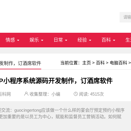
情感
娱乐
日常
经验
百科
生
当前位置：
主页
>
百科
>
电脑百科
>
开发制作，订酒席软件
PP小程序系统源码开发制作，订酒席软件
百科网
收集整理：小编
阅读:
4515次
：guocingertong应该做一个什么样的宴会厅预定预约小程序
更加重要的是以员工为中心，赋能和监督员工营销活动。如何赋