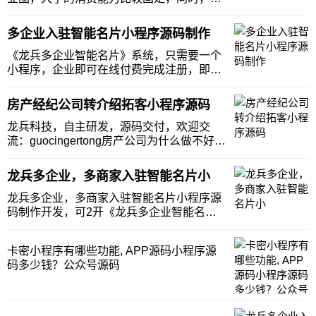
园的竞争也格外激烈，尤其是校园的商铺几
乎是处于垄断的地位，外面的商家很难进
多企业入驻智能名片小程序源码制作
入。但是，校外的商家又想分一杯羹，谁能
从大学生创业的市场挖掘潜在的商机，谁就
《龙兵多企业智能名片》系统，只需要一个
会获得成功。我
小程序，企业即可在线付费完成注册，即可
拥有智能名片，动态，获客海报，获客文
章，获客短视频，商城，雷达，客户管理系
房产经纪公司转介绍拓客小程序源码
统、客服聊天系统等，快速帮助入驻企业解
决展示，引流，洞察客户，管理客户，提升
龙兵科技，自主研发，源码交付，欢迎交
业绩的需求。那
流：guocingertong房产公司为什么做不好转
介绍？为什么转介绍在房产公司里越做越
差？你知道原因吗？很多房产公司都在发展
龙兵多企业，多商家入驻智能名片小
兼职的房产经纪人。就是不拿底薪，但是一
旦成交，就可以获得高额提成的合伙人。这
龙兵多企业，多商家入驻智能名片小程序源
种
码制作开发，可2开《龙兵多企业智能名
片》系统，一个小程序，多个品牌商家入
驻，企业只需要在线付费创建名片，那么同
卡密小程序有哪些功能, APP源码小程序源
时就会拥有智能名片、获客海报，获客文
码多少钱？公众号源码
章、获客短视频、在线商城、AI雷达、客户
管理系统和客服聊