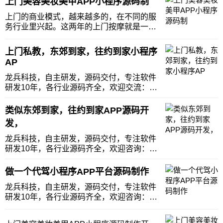
上门美容美妆美甲APP小程序源码制
上门的商业模式，越来越多的，在不同的服
务行业里兴起。这两年的上门按摩就是一个
极具代表性的突破。从市场的客观环境来
看，美业的从业人员，美业的市场规模，美
上门私教，东郊到家，往约到家小程序
业的需求量都大于理疗按摩服务。那么，这
AP
个行业所潜在的商业价值，十分巨大。近年
来，美业遭遇巨
龙兵科技，自主研发，源码交付，专注软件
研发10年，各行业源码齐全，欢迎交流：
zjlwd676购买类似东郊到家的上门按摩预约
平台一定要谨慎！为什么这么说？因为我们
类似东郊到家，往约到家APP源码开
有个客户就购买到了一个质量不好的上门按
发，
摩预约平台，当然，不是在我们这购买的
哈。这
龙兵科技，自主研发，源码交付，专注软件
研发10年，各行业源码齐全，欢迎咨询：
zjlwd676可以跨行做上门理疗项目吗？经常
有朋友问我，我看最近这个上门理疗的项目
做一个代驾小程序APP平台源码制作
很吃香啊，感觉是个轻资产项目，投入少又
龙兵科技，自主研发，源码交付，专注软件
赚的多，我也想做这个项目，但我不是按摩
研发10年，各行业源码齐全，欢迎咨询：
行业
zjlwd676现在经济越来越不景气，尤其是实
体经济受到的影响最大，许多实体门店都关