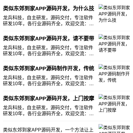
类似东郊到家APP源码开发，为什么技
龙兵科技，自主研发，源码交付，专注软件
研发10年，各行业源码齐全，欢迎交流：
guocingertong为什么现在的技师都想逃离传
统按摩店，加入上门按摩平台呢？我发现上
类似东郊到家APP源码开发，请不要带
门按摩平台这两年是越来火爆，不仅受到顾
客们的好评，也越来越受技师们的追捧了
龙兵科技，自主研发，源码交付，专注软件
研发10年，各行业源码齐全，欢迎交流：
guocingertong希望大家不要带着有色眼镜去
看上门按摩平台，更不要带着有色眼镜去看
类似东郊到家APP源码制作开发，传统
从事上门按摩服务项目的老师。我沟通过很
多从事上门按摩服务的老师，甚至我自己
龙兵科技，自主研发，源码交付，专注软件
研发10年，各行业源码齐全，欢迎交流：
guocingertong传统门店在疫情期间可谓是损
失惨重，一年几十万的房租和水电成本一直
类似东郊到家APP源码开发，上门按摩
在交，但是营业额却每天都在下滑，收入根
本覆盖不了成本，长期下去，门店一直亏
龙兵科技，自主研发，源码交付，专注软件
研发10年，各行业源码齐全，欢迎交流：
guocingertong上门按摩平台是先做APP还是
先做公众号呢？今天有个广东深圳的客户跑
类似东郊到家APP源码开发，一个方法让上
来咨询我，他是做足疗门店的，由于这几年