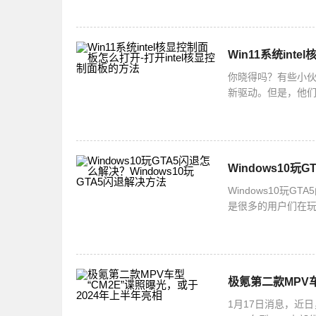
Win11系统int
你晓得吗？有些小伙
新驱动。但是，他
法哦！打开intel
Windows10玩
Windows10玩
是很多的用户们在玩
么解决呢？下面小
极氪第二款MPV车
1月17日消息，近日