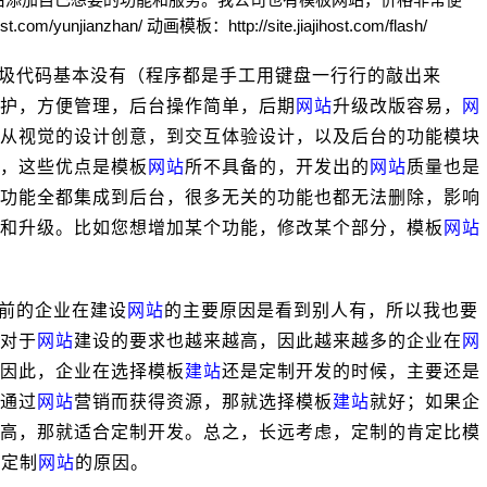
ihost.com/yunjianzhan/ 动画模板：http://site.jiajihost.com/flash/
圾代码基本没有（程序都是手工用键盘一行行的敲出来
护，方便管理，后台操作简单，后期
网站
升级改版容易，
网
从视觉的设计创意，到交互体验设计，以及后台的功能模块
，这些优点是模板
网站
所不具备的，开发出的
网站
质量也是
功能全都集成到后台，很多无关的功能也都无法删除，影响
和升级。比如您想增加某个功能，修改某个部分，模板
网站
前的企业在建设
网站
的主要原因是看到别人有，所以我也要
对于
网站
建设的要求也越来越高，因此越来越多的企业在
网
因此，企业在选择模板
建站
还是定制开发的时候，主要还是
通过
网站
营销而获得资源，那就选择模板
建站
就好；如果企
高，那就适合定制开发。总之，长远考虑，定制的肯定比模
择定制
网站
的原因。