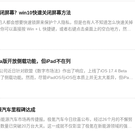
关闭屏幕？win10快速关闭屏幕方法
10 的人都会想要快速锁屏来保护个人隐私，但是也有人不知道怎么快速关掉
可以直接按 Win + L 快捷键，或者右键点击桌面上的空白地方，然后
。下面我们就来详细说一下 Win10 快速
 Beta版开放侧载功能，但iPad不在列
公司近日针对欧盟《数字市场法》作出了响应，上线了iOS 17.4 Beta
侧载功能。然而，尽管iPadOS与iOS在本质上并无太大差异，但iPad
。这意味着，安装第三方应用商店以及从第
源汽车里程碑达成
新能源汽车市场再传捷报。极氪汽车今日欣喜公布，经过26个月的不懈努
数量已突破20万台大关。这一成就不仅彰显了极氪在新能源领域的强劲
刷新着新势力品牌的最快交付纪录，同时保持着全球唯一的新能源