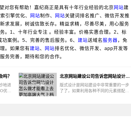
对您有帮助！嘉纪商正是具有十年行业经验的北京
网站
建
搜索引擎优化、
网站
制作、
网站
关键词排名推广、微信开发推
新求发展，树诚信致长存。精益求精，尽善尽美，用心服务
务。1、十年行业专注 。经验丰富。价格实惠合理。2、标
成功案例。5、完善的售后服务。6、
建站
送域名
服务器
，免
理。如果您有
建站
、
网站
排名优化、微信开发、app开发等
服务完善，期待和您的合作。
会吗？
北京网站建设公司告诉您网站设计怎么做才能看上去更加高端大气上档次
下一篇
妙地进
版式设计是网站建设中非常重要的一步
O优化
了了，如果利用各种不同的元素搭配和
。事
颜色搭配的话就可以设计出一个优质的