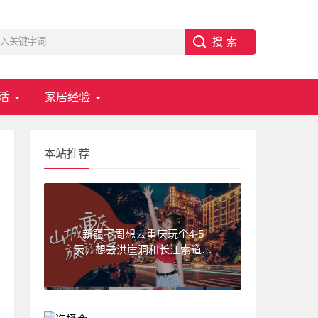
活
家居经验
本站推荐
新疆下周想去重庆玩个4-5
天，想去洪崖洞和长江索道，
武隆天坑,求一份重庆旅游攻
略！费用不要太高?