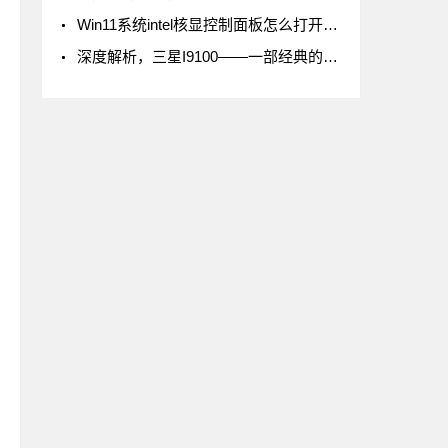
Win11系统intel核显控制面板怎么打开-打开intel核显控制面板的方法
深度解析，三星I9100——一部经典的智能手机传奇