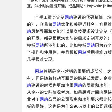
宜，24小时内就能开通，成品
网站
：http://site.jiaj
全手工量身定制
网站
建设的代码精简，垃
的），容易做
网站
优化和关键词排名，容易维
站
风格界面和功能可以量身按要求设计定制（
的开发，都是根据您实际的需求定制开发的）
模板
网站
所不能比的，比如模板
网站
因为各个
了操作和使用性，并且模板
网站
后期很难改版
几乎很难实现。
网站
营销是企业营销的重要组成部分，之
有，但是随着移动互联网的跨越式发展，企业
站
建设的时候也更加注重
网站
的质量和功能。
从企业的实际情况考虑。如果想短时间内尽快
业对于
网站
凸显的公司形象和功能要求都比较
板的要好，这也是为什么90%以上的公司选