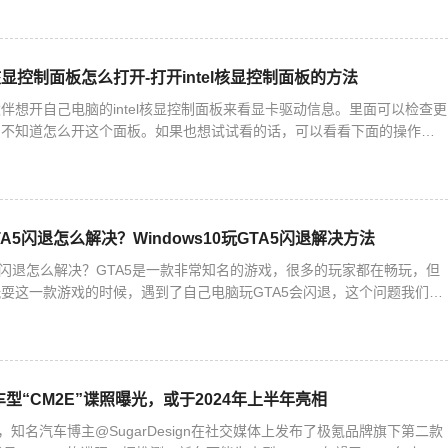
el核显控制面板怎么打开-打开intel核显控制面板的方法
伴想开自己电脑的intel核显控制面板来看显卡驱动信息。里面可以检查更
们不知道怎么开这个面板。如果也想试试看的话，可以看看下面的操作方
核显控制面板的方法1. 右键桌面空白处，就能打开英特
GTA5闪退怎么解决？Windows10玩GTA5闪退解决方法
GTA5闪退怎么解决？GTA5是一款非常知名的游戏，很多的玩家都在畅玩，但
耍这一款游戏的时候，遇到了自己电脑玩GTA5会闪退，这个问题我们怎
编为大家带来详细的解决方法介绍，快来看看吧！
型“CM2E”谍照曝光，或于2024年上半年亮相
，知名汽车博主@SugarDesign在社交媒体上发布了极氪品牌旗下第二款