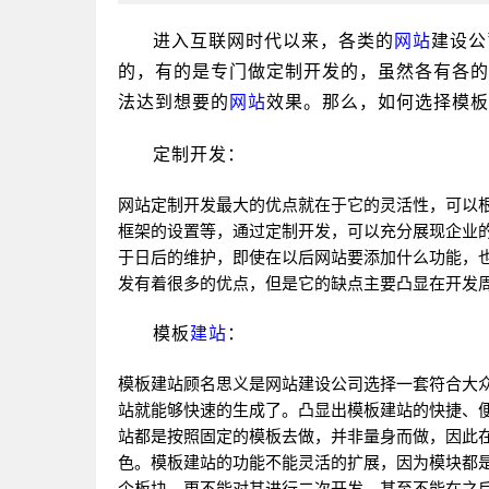
进入互联网时代以来，各类的
网站
建设公
的，有的是专门做定制开发的，虽然各有各的
法达到想要的
网站
效果。那么，如何选择模板
定制开发：
网站
定制开发最大的优点就在于它的灵活性，可以
框架的设置等，通过定制开发，可以充分展现企业
于日后的维护，即使在以后
网站
要添加什么功能，
发有着很多的优点，但是它的缺点主要凸显在开
模板
建站
：
模板
建站
顾名思义是
网站
建设公司选择一套符合大
站
就能够快速的生成了。凸显出模板
建站
的快捷、
站
都是按照固定的模板去做，并非量身而做，因此
色。模板
建站
的功能不能灵活的扩展‌，因为模块都
个板块，更不能对其进行二次开发，甚至不能在之