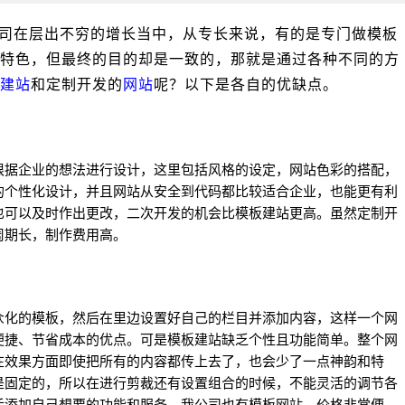
司在层出不穷的增长当中，从专长来说，有的是专门做模板
特色，但最终的目的却是一致的，那就是通过各种不同的方
建站
和定制开发的
网站
呢？以下是各自的优缺点。
根据企业的想法进行设计，这里包括风格的设定，
网站
色彩的搭配，
的个性化设计，并且
网站
从安全到代码都比较适合企业，也能更有利
也可以及时作出更改，二次开发的机会比模板
建站
更高。虽然定制开
发周期长，制作费用高。
众化的模板，然后在里边设置好自己的栏目并添加内容，这样一个
网
便捷、节省成本的优点。可是模板
建站
缺乏个性且功能简单。整个
网
在效果方面即使把所有的内容都传上去了，也会少了一点神韵和特
是固定的，所以在进行剪裁还有设置组合的时候，不能灵活的调节各
后添加自己想要的功能和服务。我公司也有模板
网站
，价格非常便