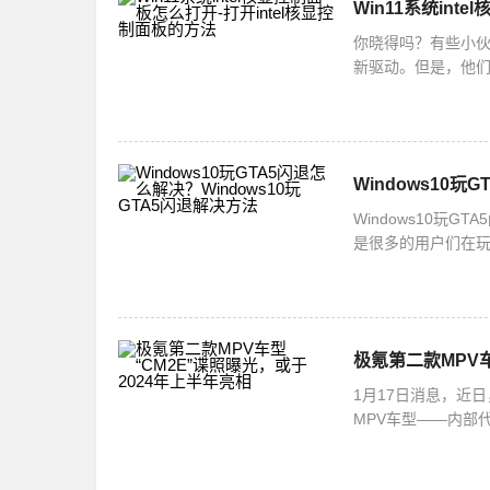
Win11系统int
你晓得吗？有些小伙
新驱动。但是，他
法哦！打开intel
Windows10玩
Windows10玩
是很多的用户们在玩
么解决呢？下面小
极氪第二款MPV车
1月17日消息，近日
MPV车型——内部代
年与大家正式见面