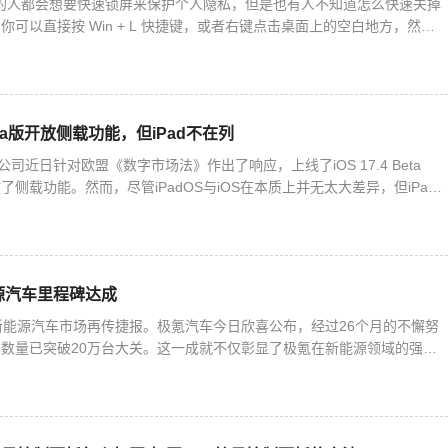
10 的人都会想要快速锁屏来保护个人隐私，但是也有人不知道怎么快速关掉
可以直接按 Win + L 快捷键，或者右键点击桌面上的空白地方，然后
。下面我们就来详细说一下 Win10 快速
 Beta版开放侧载功能，但iPad不在列
公司近日针对欧盟《数字市场法》作出了响应，上线了iOS 17.4 Beta
侧载功能。然而，尽管iPadOS与iOS在本质上并无太大差异，但iPad
。这意味着，安装第三方应用商店以及从第
源汽车里程碑达成
新能源汽车市场再传捷报。极氪汽车今日欣喜公布，经过26个月的不懈努
数量已突破20万台大关。这一成就不仅彰显了极氪在新能源领域的强劲
刷新着新势力品牌的最快交付纪录，同时保持着全球唯一的新能源