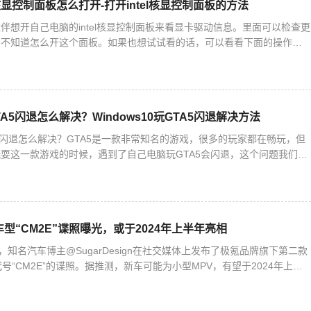
el核显控制面板怎么打开-打开intel核显控制面板的方法
伴想开自己电脑的intel核显控制面板来看显卡驱动信息。里面可以检查更
们不知道怎么开这个面板。如果也想试试看的话，可以看看下面的操作方
核显控制面板的方法1. 右键桌面空白处，就能打开英特
GTA5闪退怎么解决？Windows10玩GTA5闪退解决方法
GTA5闪退怎么解决？GTA5是一款非常知名的游戏，很多的玩家都在畅玩，但
耍这一款游戏的时候，遇到了自己电脑玩GTA5会闪退，这个问题我们怎
编为大家带来详细的解决方法介绍，快来看看吧！
型“CM2E”谍照曝光，或于2024年上半年亮相
，知名汽车博主@SugarDesign在社交媒体上发布了极氪品牌旗下第二款
号“CM2E”的谍照。据推测，新车可能为小型MPV，有望于2024年上半
。 从曝光的谍照中可以看出，极氪CM