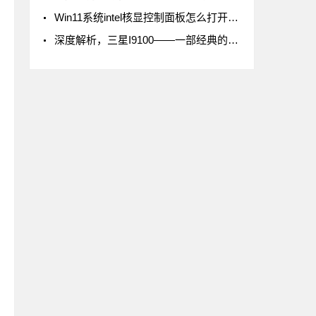
Win11系统intel核显控制面板怎么打开-打开intel核显控制面板的方法
深度解析，三星I9100——一部经典的智能手机传奇