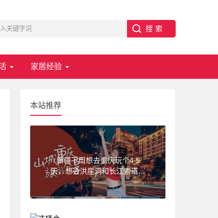
活
家居经验
本站推荐
新疆下周想去重庆玩个4-5
天，想去洪崖洞和长江索道，
武隆天坑,求一份重庆旅游攻
略！费用不要太高?